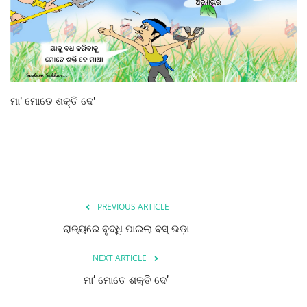
ରାଜନୀତି
ରାଜ୍ୟ ଖବର
ଜାତୀୟ ଖବର
ମା’ ମୋତେ ଶକ୍ତି ଦେ’
ବିଶେଷ ଖବର
ସ୍ୱାସ୍ଥ୍ୟ ହିଁ ସମ୍ପଦ
ବେପାର ବଣିଜ
PREVIOUS ARTICLE
ଜାଣିବା କଥା
ରାଜ୍ୟରେ ବୃଦ୍ଧି ପାଇଲା ବସ୍‌ ଭଡ଼ା
ହାଣ୍ଡିଶାଳ
NEXT ARTICLE
ମା’ ମୋତେ ଶକ୍ତି ଦେ’
ସଂସ୍କୃତି