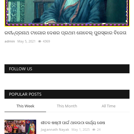
ରବୀନ୍ଦ୍ରନାଥ ଟାଗୋର ଦେଶର ପ୍ରଥମ ନୋବେଲ୍ ପୁରସ୍କାର ବିଜେତା
admin
May 5, 2021
4369
FOLLOW US
POPULAR POSTS
This Week
This Month
All Time
ଶୀତଳ ଷଷ୍ଠୀ ପାଇଁ ଥାଳଉଠା କାର୍ଯ୍ୟ ଶେଷ
Jagannath Nayak
May 1, 2025
24