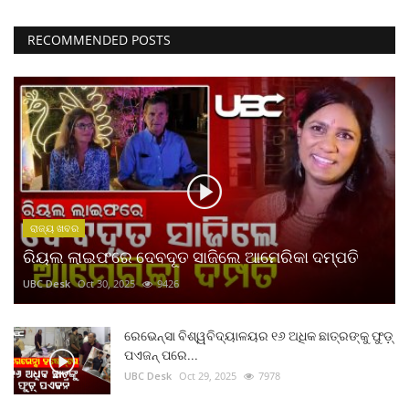
RECOMMENDED POSTS
ରାଜ୍ୟ ଖବର
ରିୟଲ ଲାଇଫରେ ଦେବଦୂତ ସାଜିଲେ ଆମେରିକା ଦମ୍ପତି
UBC Desk
Oct 30, 2025
9426
ରେଭେନ୍ସା ବିଶ୍ୱବିଦ୍ୟାଳୟର ୧୬ ଅଧିକ ଛାତ୍ରଙ୍କୁ ଫୁଡ଼୍
ପଏଜନ୍ ପରେ...
UBC Desk
Oct 29, 2025
7978