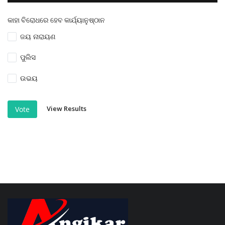
କାହା ବିରୋଧରେ ହେବ କାର୍ଯ୍ୟାନୁଷ୍ଠାନ
ଜୟ ନାରାୟଣ
ପୁଲିସ
ଉଭୟ
View Results
Vote