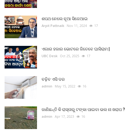
ଶପଥ ନେଲେ ନୂଆ ସିଜେଆଇ
Arpit Pattnaik
Nov 11, 2024
17
ଏଗାର ହଜାର ଭୋଟରେ ଜିତେବେ ଘାସିରାମ |
UBC Desk
Oct 25, 2025
17
ବଢ଼ିବ ଏସି ଦର
admin
May 15, 2022
16
ଜାଣିଛନ୍ତି କି ରାସ୍ତାରୁ ଟଙ୍କା ପାଇବା ଭଲ ନା ଖରାପ ?
admin
Apr 17, 2023
16