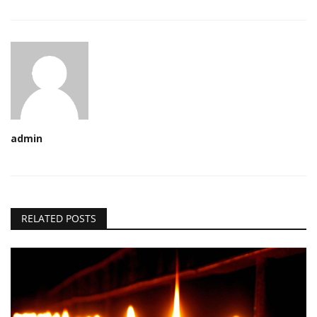
ମନୋରଂଜନ
ଖେଳ ଖବର
ରାଜ୍ୟ
ଗଳ୍ପ ଓ କବିତା
admin
ଅଭୁଲା କଥା
Language
RELATED POSTS
English
ଓଡିଆ
Hindi