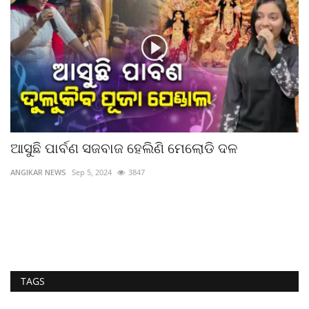
ଆସୁଛି ପାର୍ବଣ ସଜବାଜ ହେଲିଣି ମେଲୋଡି ଦଳ
ଅ
ANGIKAR NEWS
Sep 5, 2024
3847
AN
TAGS