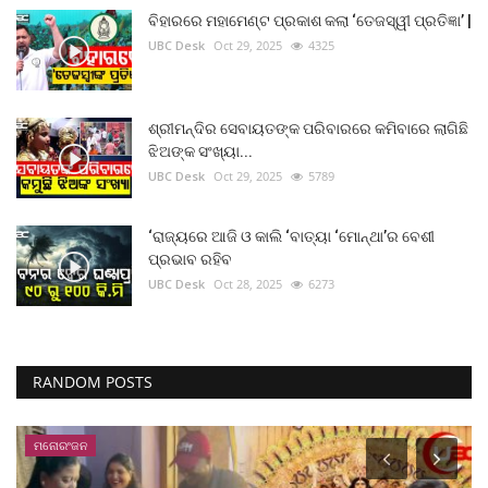
ବିହାରରେ ମହାମେଣ୍ଟ ପ୍ରକାଶ କଲା ‘ତେଜସ୍ୱୀ ପ୍ରତିଜ୍ଞା’ |
UBC Desk
Oct 29, 2025
4325
ଶ୍ରୀମନ୍ଦିର ସେବାୟତଙ୍କ ପରିବାରରେ କମିବାରେ ଲାଗିଛି
ଝିଅଙ୍କ ସଂଖ୍ୟା...
UBC Desk
Oct 29, 2025
5789
‘ରାଜ୍ୟରେ ଆଜି ଓ କାଲି ‘ବାତ୍ୟା ‘ମୋନ୍ଥା’ର ବେଶୀ
ପ୍ରଭାବ ରହିବ
UBC Desk
Oct 28, 2025
6273
RANDOM POSTS
ମନୋରଂଜନ