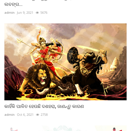
ଲବଙ୍ଗ...
admin
Jun 9, 2021
5676
କାହିଁକି ପାଳିତ ହେଉଛି ଦଶହରା, ଜାଣନ୍ତୁ କାରଣ
admin
Oct 6, 2021
2758