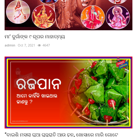
ମା’ ଦୁର୍ଗାଙ୍କ ୯ ରୂପର ମାହାତ୍ମ୍ୟ
admin
Oct 7, 2021
4647
“ବାଇଶି ମସଲା ଗୁଆ ଗୁଜୁରାତି ଆଉ ଚୂନ, ଖୋସାରେ ମାରି ଗୋଟେ