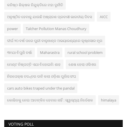
କନିଷ୍ଠ ଶିକ୍ଷକ ନିଯୁକ୍ତିରେ ମହା ଦୁର୍ନୀତି
ଅନୁଷ୍ଠିତ ହେବାକୁ ଯାଉଛି ଅଷ୍ଚାଦଶ ପ୍ରବାସୀ ଭାରତୀୟ ଦିବସ
AICC
power
Talcher Pollution Manas Choudhury
ଦୀର୍ଘ ୨୦ ବର୍ଷ ପରେ ପୁରୀ ବାଲୁଖଣ୍ଡ ଅଭୟାରଣ୍ୟରେ କୃଷ୍ଣସାର ମୃଗ
୩୧ଯାଏଁ ପୁଣି ବର୍ଷା
Maharastra
rural school problem
ମେଣ୍ଟ ନିଷ୍ପତ୍ତି ଏଯାଏଁ ହୋଇନି: ଶାହ
ଶେଷ ହେଲା ଓସିଏଲ
ନିରପେକ୍ଷ ତଦନ୍ତର ଦାବି କଲା ଓଡ଼ିଶା ପୁଲିସ ସଂଘ
cars auto bikes traped under the pandal
କୋଭିଡକୁ ନେଇ ଆତଙ୍କିତ ହେବାର ନାହିଁ : ସ୍ୱାସ୍ଥ୍ୟ ନିର୍ଦେଶକ
himalaya
VOTING POLL