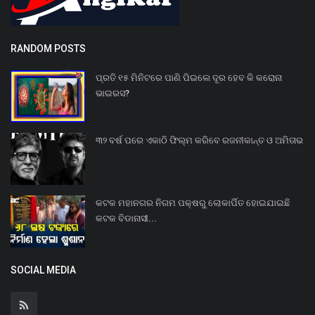
RANDOM POSTS
ପ୍ରତି ୧୫ ମିନିଟରେ ପାଣି ପିଇଲେ ଦୂର ହେବ କି କରୋନା
ଭାଇରସ?
୩୨ ବର୍ଷ ପରେ ଏକାଠି ଫିଲ୍ମ କରିବେ ରଜନୀକାନ୍ତ ଓ ଅମିତାଭ
କଟକ ମହାନଗର ନିଗମ ପକ୍ଷରୁ ଲୋକାର୍ପିତ ହୋଇଯାଇଛି
କଟକ ବିଡାନାସୀ...
SOCIAL MEDIA