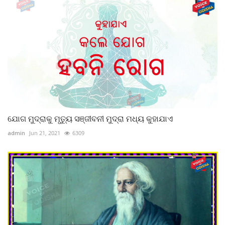
ଯୋଗ ମୁଦ୍ରାକୁ ମୃତୁ୍ୟ ସଞ୍ଜୀବନୀ ମୁଦ୍ରା ମଧ୍ୟ କୁହାଯାଏ
admin
Jun 21, 2021
6309