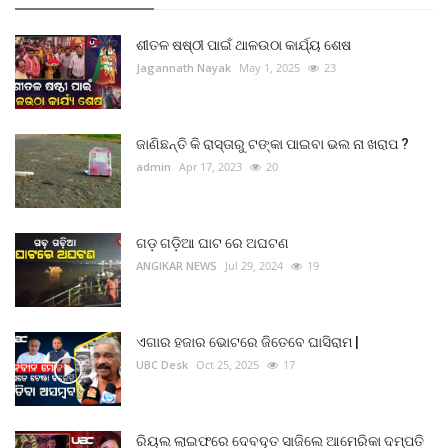
ଶୀତଳ ଷଷ୍ଠୀ ପାଇଁ ଥାଳଉଠା କାର୍ଯ୍ୟ ଶେଷ
Jagannath Nayak
May 1, 2025
23
ଜାଣିଛନ୍ତି କି ରାସ୍ତାରୁ ଟଙ୍କା ପାଇବା ଭଲ ନା ଖରାପ ?
admin
Apr 17, 2023
20
ଗଡ଼ ଗଡ଼ିଆ ଘାଟ ରେ ଅଘଟଣ
ANGIKAR NEWS
Jul 29, 2024
19
ଏଗାର ହଜାର ଭୋଟରେ ଜିତେବେ ଘାସିରାମ |
UBC Desk
Oct 25, 2025
17
ରିୟଲ ଲାଇଫରେ ଦେବଦୂତ ସାଜିଲେ ଆମେରିକା ଦମ୍ପତି