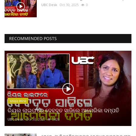
UBC Desk
Oct 30, 2025
0
RECOMMENDED POSTS
ରାଜ୍ୟ ଖବର
ରିୟଲ ଲାଇଫରେ ଦେବଦୂତ ସାଜିଲେ ଆମେରିକା ଦମ୍ପତି
UBC Desk
Oct 30, 2025
9426