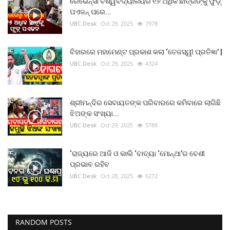
ରେଭେନ୍ସା ବିଶ୍ୱବିଦ୍ୟାଳୟର ୧୬ ଅଧିକ ଛାତ୍ରଙ୍କୁ ଫୁଡ଼୍
ପଏଜନ୍ ପରେ...
UBC Desk
Oct 29, 2025
7978
ବିହାରରେ ମହାମେଣ୍ଟ ପ୍ରକାଶ କଲା ‘ତେଜସ୍ୱୀ ପ୍ରତିଜ୍ଞା’ |
UBC Desk
Oct 29, 2025
4324
ଶ୍ରୀମନ୍ଦିର ସେବାୟତଙ୍କ ପରିବାରରେ କମିବାରେ ଲାଗିଛି
ଝିଅଙ୍କ ସଂଖ୍ୟା...
UBC Desk
Oct 29, 2025
5788
‘ରାଜ୍ୟରେ ଆଜି ଓ କାଲି ‘ବାତ୍ୟା ‘ମୋନ୍ଥା’ର ବେଶୀ
ପ୍ରଭାବ ରହିବ
UBC Desk
Oct 28, 2025
6272
RANDOM POSTS