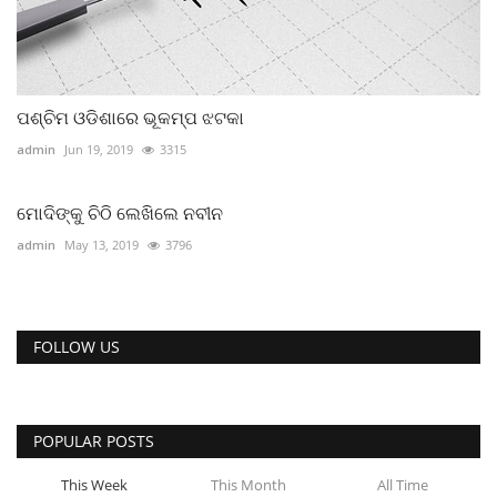
ପଶ୍ଚିମ ଓଡିଶାରେ ଭୂକମ୍ପ ଝଟକା
admin
Jun 19, 2019
3315
ମୋଦିଙ୍କୁ ଚିଠି ଲେଖିଲେ ନବୀନ
admin
May 13, 2019
3796
FOLLOW US
POPULAR POSTS
This Week
This Month
All Time