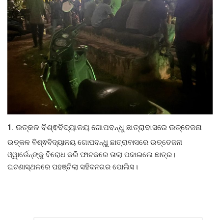
ରାଜନୀତି
ରାଜ୍ୟ ଖବର
ଜାତୀୟ ଖବର
ବିଶେଷ ଖବର
ସ୍ୱାସ୍ଥ୍ୟ ହିଁ ସମ୍ପଦ
1. ଉତ୍କଳ ବିଶ୍ଵବିଦ୍ୟାଳୟ ଗୋପବନ୍ଧୁ ଛାତ୍ରାବାସରେ ଉତ୍ତେଜନା
ବେପାର ବଣିଜ
ଉତ୍କଳ ବିଶ୍ଵବିଦ୍ୟାଳୟ ଗୋପବନ୍ଧୁ ଛାତ୍ରାବାସରେ ଉତ୍ତେଜନା
ଓ୍ୱାର୍ଡେନ୍‌ଙ୍କୁ ବିରୋଧ କରି ଫାଟକରେ ତାଲା ପକାଇଲେ ଛାତ୍ର।
ଜାଣିବା କଥା
ଘଟଣାସ୍ଥଳରେ ପହଞ୍ଚିଲା ସହିଦନଗର ପୋଲିସ।
ହାଣ୍ଡିଶାଳ
ସଂସ୍କୃତି