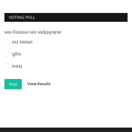
VOTING POLL
କାହା ବିରୋଧରେ ହେବ କାର୍ଯ୍ୟାନୁଷ୍ଠାନ
ଜୟ ନାରାୟଣ
ପୁଲିସ
ଉଭୟ
View Results
Vote