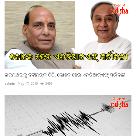
ରାଜନାଥଙ୍କୁ ନବୀନଙ୍କ ଚିଠି: କୋହଳ ହେଉ ଏନଡିଆରଏଫ୍ ସର୍ତାବଳୀ
admin
May 17, 2019
3495