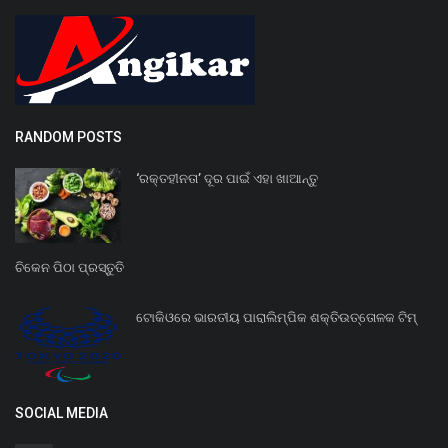
RANDOM POSTS
‘ରକ୍ତହୀନତା’ ଦୂର ପାଇଁ ଏହା ଖାଆନ୍ତୁ
ଚିକେନ ପିଠା ପ୍ରସ୍ତୁତି
ଟୋକିଓରେ ଭାରତୀୟ ପାରାଲିମ୍ପିକ ଶକ୍ତିଉତ୍ତୋଳକ ଟିମ୍
SOCIAL MEDIA