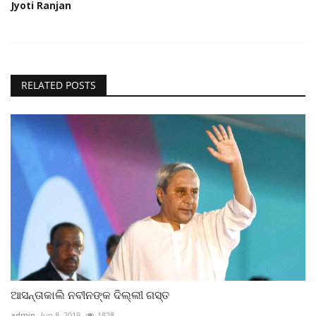
Jyoti Ranjan
RELATED POSTS
ଆସନ୍ତାକାଲି ନବୀନଙ୍କ ଦିଲ୍ଲୀ ଗସ୍ତ
admin
Jun 8, 2019
1828