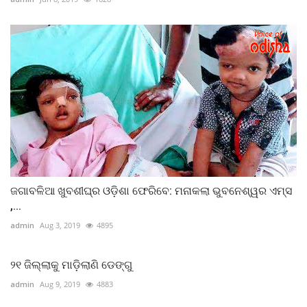
ଜଗାବଳିଆ ଖୁବଶୀଘ୍ର ଓଡ଼ିଶା ଫେରିବେ: ମନାକଲା ଭୁବନେଶ୍ୱର ଏମ୍ସ
,...
admin
Aug 3, 2019
4895
୨୧ ଜିଲ୍ଲାକୁ ମାଡ଼ିଲାଣି ଡେଙ୍ଗୁ
admin
Aug 9, 2019
4883