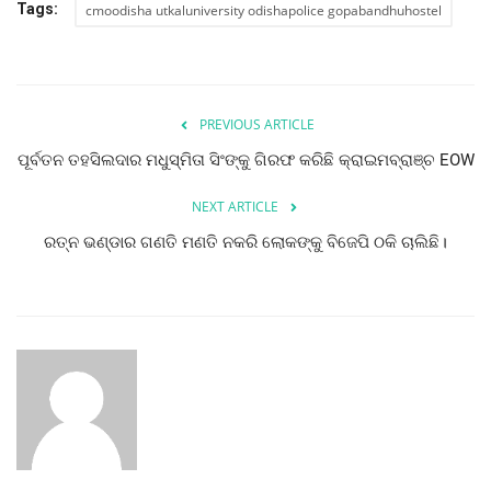
Tags:
cmoodisha utkaluniversity odishapolice gopabandhuhostel
ମନୋରଂଜନ
ଖେଳ ଖବର
PREVIOUS ARTICLE
ରାଜ୍ୟ
ପୂର୍ବତନ ତହସିଲଦାର ମଧୁସ୍ମିତା ସିଂଙ୍କୁ ଗିରଫ କରିଛି କ୍ରାଇମବ୍ରାଞ୍ଚ EOW
ଗଳ୍ପ ଓ କବିତା
NEXT ARTICLE
ରତ୍ନ ଭଣ୍ଡାର ଗଣତି ମଣତି ନକରି ଲୋକଙ୍କୁ ବିଜେପି ଠକି ଚାଲିଛି।
ଅଭୁଲା କଥା
Language
English
ଓଡିଆ
Hindi