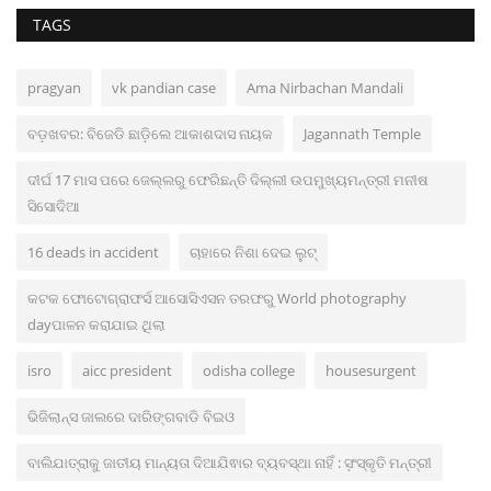
TAGS
pragyan
vk pandian case
Ama Nirbachan Mandali
ବଡ଼ଖବର: ବିଜେଡି ଛାଡ଼ିଲେ ଆକାଶଦାସ ନାୟକ
Jagannath Temple
ଦୀର୍ଘ 17 ମାସ ପରେ ଜେଲ୍ଲରୁ ଫେରିଛନ୍ତି ଦିଲ୍ଲୀ ଉପମୁଖ୍ୟମନ୍ତ୍ରୀ ମନୀଷ
ସିସୋଦିଆ
16 deads in accident
ଚାହାରେ ନିଶା ଦେଇ ଲୁଟ୍
କଟକ ଫୋଟୋଗ୍ରାଫର୍ସ ଆସୋସିଏସନ ତରଫରୁ World photography
dayପାଳନ କରାଯାଇ ଥିଲା
isro
aicc president
odisha college
housesurgent
ଭିଜିଲାନ୍ସ ଜାଲରେ ଦାରିଙ୍ଗବାଡି ବିଇଓ
ବାଲିଯାତ୍ରାକୁ ଜାତୀୟ ମାନ୍ୟତା ଦିଆଯିଵାର ବ୍ୟବସ୍ଥା ନାହିଁ : ସ଼ଂସ୍କୃତି ମନ୍ତ୍ରୀ