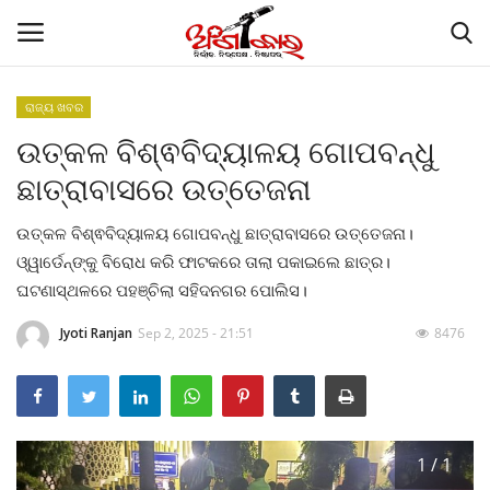
ରାଜ୍ୟ ଖବର
ଉତ୍କଳ ବିଶ୍ଵବିଦ୍ୟାଳୟ ଗୋପବନ୍ଧୁ
Home
ଛାତ୍ରାବାସରେ ଉତ୍ତେଜନା
ଗାଜା ଶାନ୍ତି ସମ୍ମିଳନୀରେ ମୋଦୀଙ୍କୁ ପ୍ରଶଂସା
କଲେ ଟ୍ରମ୍ପ
ଉତ୍କଳ ବିଶ୍ଵବିଦ୍ୟାଳୟ ଗୋପବନ୍ଧୁ ଛାତ୍ରାବାସରେ ଉତ୍ତେଜନା।
ଓ୍ୱାର୍ଡେନ୍‌ଙ୍କୁ ବିରୋଧ କରି ଫାଟକରେ ତାଲା ପକାଇଲେ ଛାତ୍ର।
Contact
ଘଟଣାସ୍ଥଳରେ ପହଞ୍ଚିଲା ସହିଦନଗର ପୋଲିସ।
Jyoti Ranjan
Sep 2, 2025 - 21:51
8476
About
କାର୍ଟୁନ କର୍ଣ୍ଣର
Gallery
1 / 1