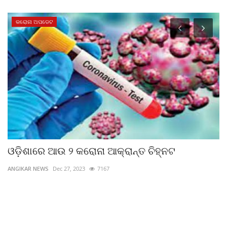
କରୋନା ଅପଡେଟ
ଓଡ଼ିଶାରେ ଆଉ ୨ କରୋନା ଆକ୍ରାନ୍ତ ଚିହ୍ନଟ
ବ
ପ
ANGIKAR NEWS
Dec 27, 2023
7167
ad
ବି