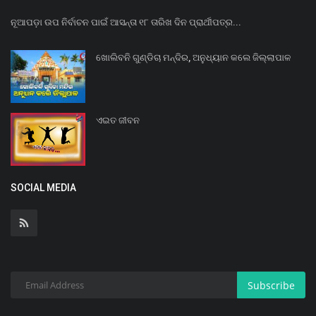
ନୂଆପଡ଼ା ଉପ ନିର୍ବାଚନ ପାଇଁ ଆସନ୍ତା ୧୮ ତାରିଖ ଦିନ ପ୍ରାର୍ଥୀପତ୍ର...
ଖୋଲିବନି ଗୁଣ୍ଡିଚା ମନ୍ଦିର, ଅନୁଧ୍ୟାନ କଲେ ଜିଲ୍ଲାପାଳ
ଏଇତ ଜୀବନ
SOCIAL MEDIA
Subscribe