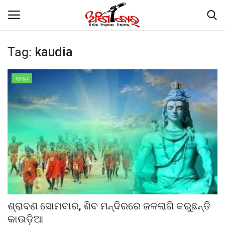
Tag:
kaudia
Home
ରାଜ୍ୟ
ଗାଜା ଶାନ୍ତି ସମ୍ମିଳନୀରେ ମୋଦୀଙ୍କୁ ପ୍ରଶଂସା
କଲେ ଟ୍ରମ୍ପ
Contact
About
କାର୍ଟୁନ କର୍ଣ୍ଣର
ଶ୍ରାବଣ ସୋମବାର, ଶିବ ମନ୍ଦିରରେ ଜଳଲାଗି କରୁଛନ୍ତି
Gallery
କାଉଡ଼ିଆ