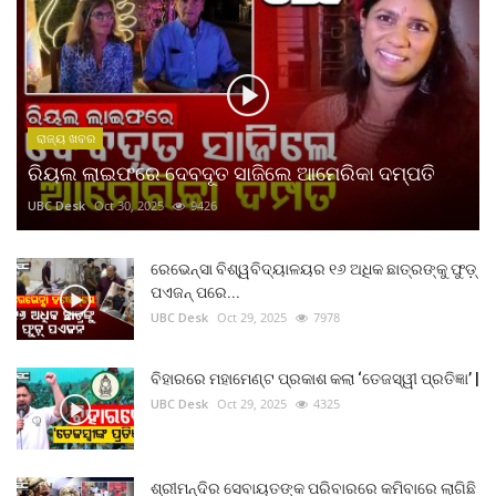
ରାଜ୍ୟ ଖବର
ରିୟଲ ଲାଇଫରେ ଦେବଦୂତ ସାଜିଲେ ଆମେରିକା ଦମ୍ପତି
UBC Desk
Oct 30, 2025
9426
ରେଭେନ୍ସା ବିଶ୍ୱବିଦ୍ୟାଳୟର ୧୬ ଅଧିକ ଛାତ୍ରଙ୍କୁ ଫୁଡ଼୍
ପଏଜନ୍ ପରେ...
UBC Desk
Oct 29, 2025
7978
ବିହାରରେ ମହାମେଣ୍ଟ ପ୍ରକାଶ କଲା ‘ତେଜସ୍ୱୀ ପ୍ରତିଜ୍ଞା’ |
UBC Desk
Oct 29, 2025
4325
ଶ୍ରୀମନ୍ଦିର ସେବାୟତଙ୍କ ପରିବାରରେ କମିବାରେ ଲାଗିଛି