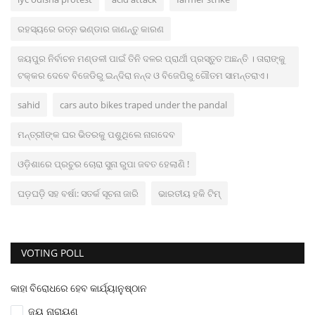
ରହସ୍ୟରେ ରତ୍ନ ଭଣ୍ଡାର ଜାଣନ୍ତୁ କାରଣ
ଜୟପୁର ନିର୍ବାଚନ ମଣ୍ଡଳୀ ପାଇଁ ତିନି ଦଳର ପ୍ରାର୍ଥୀ ପ୍ରସ୍ତୁତ ଅଛନ୍ତି । ତାରାଙ୍କୁ
ଟକ୍କର ଦେବେ ବିଜେଡିରୁ ଇନ୍ଦିରା ନନ୍ଦ ଓ ବିଜେପିରୁ ଗୌତମ ସାମନ୍ତରାଏ।
sahid
cars auto bikes traped under the pandal
ମନ୍ତ୍ରୀଙ୍କ ଘର ଭିତରକୁ ପଶୁଥିଲେ ନାଗଦେବ
ଓଡ଼ିଶାରେ ପ୍ରଚୁର ଚୋରା ସୁନା ରୁପା ଜବତ ହେଲାଣି !
ଘଡ଼ଘଡ଼ି ସହ ବର୍ଷା: ସତର୍କ ସୂଚନା ଜାରି
ଭାରତୀୟ ହକି ଟିମ୍
VOTING POLL
କାହା ବିରୋଧରେ ହେବ କାର୍ଯ୍ୟାନୁଷ୍ଠାନ
ଜୟ ନାରାୟଣ