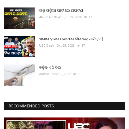
ମନୋରଂଜନ
ଗଡ଼ ଗଡ଼ିଆ ଘାଟ ରେ ଅଘଟଣ
ANGIKAR NEWS
Jul 29, 2024
17
ଖେଳ ଖବର
ରାଜ୍ୟ
ଏଗାର ହଜାର ଭୋଟରେ ଜିତେବେ ଘାସିରାମ |
UBC Desk
Oct 25, 2025
17
ଗଳ୍ପ ଓ କବିତା
ଅଭୁଲା କଥା
ବଢ଼ିବ ଏସି ଦର
admin
May 15, 2022
15
Language
English
ଓଡିଆ
Hindi
RECOMMENDED POSTS