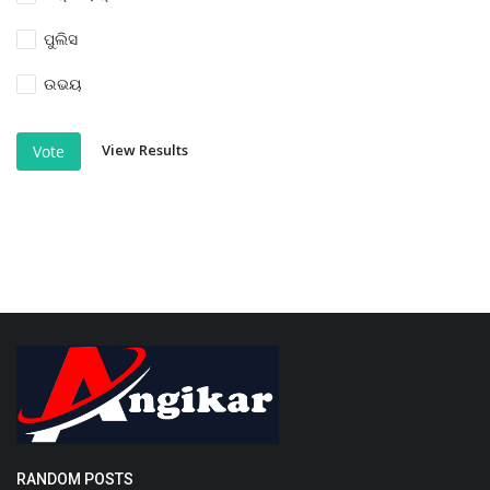
ପୁଲିସ
ଉଭୟ
View Results
Vote
RANDOM POSTS