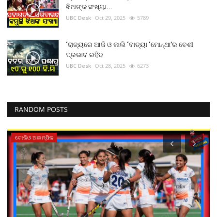
ଝିଅଙ୍କ ସଂଖ୍ୟା...
UBC Desk
Oct 29, 2025
5789
‘ରାଜ୍ୟରେ ଆଜି ଓ କାଲି ‘ବାତ୍ୟା ‘ମୋନ୍ଥା’ର ବେଶୀ
ପ୍ରଭାବ ରହିବ
UBC Desk
Oct 28, 2025
6273
RANDOM POSTS
ଟୋକିଓ ଅଲମ୍ପିକ