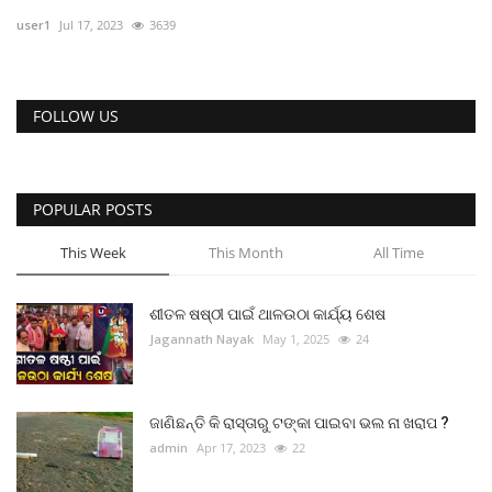
ରାଜନୀତି
user1
Jul 17, 2023
3639
ରାଜ୍ୟ ଖବର
FOLLOW US
ଜାତୀୟ ଖବର
ବିଶେଷ ଖବର
POPULAR POSTS
ସ୍ୱାସ୍ଥ୍ୟ ହିଁ ସମ୍ପଦ
This Week
This Month
All Time
ବେପାର ବଣିଜ
ଶୀତଳ ଷଷ୍ଠୀ ପାଇଁ ଥାଳଉଠା କାର୍ଯ୍ୟ ଶେଷ
Jagannath Nayak
May 1, 2025
24
ଜାଣିବା କଥା
ହାଣ୍ଡିଶାଳ
ଜାଣିଛନ୍ତି କି ରାସ୍ତାରୁ ଟଙ୍କା ପାଇବା ଭଲ ନା ଖରାପ ?
admin
Apr 17, 2023
22
ସଂସ୍କୃତି