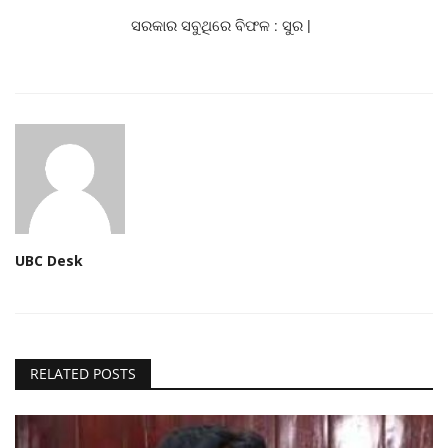
ସରକାର ସବୁଥିରେ ବିଫଳ : ସୁର |
ମନୋରଂଜନ
ଖେଳ ଖବର
ରାଜ୍ୟ
ଗଳ୍ପ ଓ କବିତା
ଅଭୁଲା କଥା
UBC Desk
Language
English
ଓଡିଆ
Hindi
RELATED POSTS