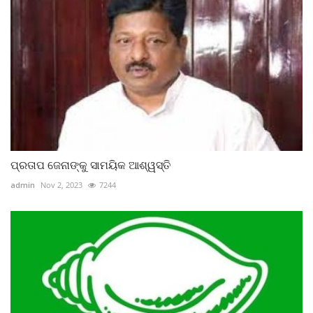
ପ୍ରତାପ ଜେନାଙ୍କୁ ସାମୟିକ ଆଶ୍ୱସ୍ତି
admin
Nov 2, 2023
7244