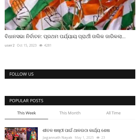
ବିଧାନସଭା ନିର୍ବାଚନ: ପ୍ରଥମ ପର୍ଯ୍ୟାୟ ପ୍ରାର୍ଥୀ ତାଲିକ ଜାରିକଲା...
user2
Oct 15, 2023
4281
FOLLOW US
POPULAR POSTS
This Week
This Month
All Time
ଶୀତଳ ଷଷ୍ଠୀ ପାଇଁ ଥାଳଉଠା କାର୍ଯ୍ୟ ଶେଷ
Jagannath Nayak
May 1, 2025
23