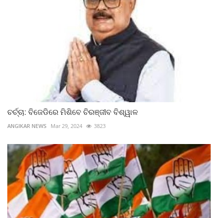
ଚର୍ଚ୍ଚା: ବିଜେଡିରେ ମିଶିବେ ଚିରଞ୍ଜୀବ ବିଶ୍ୱାଳ
ANGIKAR NEWS
Mar 29, 2024
3823