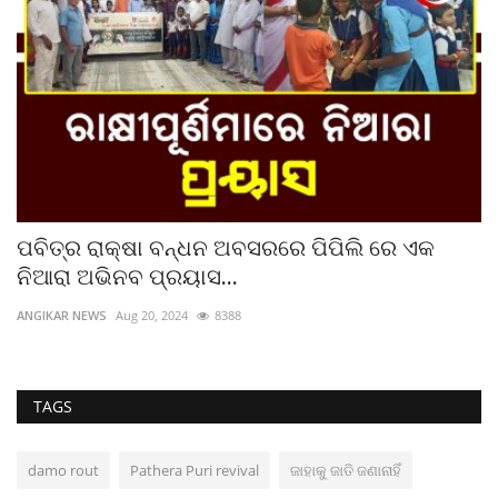
ପବିତ୍ର ରାକ୍ଷା ବନ୍ଧନ ଅବସରରେ ପିପିଲି ରେ ଏକ
ଘ
ନିଆରା ଅଭିନବ ପ୍ରୟାସ...
ତ
ANGIKAR NEWS
Aug 20, 2024
8388
UB
TAGS
damo rout
Pathera Puri revival
ଜାହାକୁ ଜାତି ଜଣାନାହିଁ