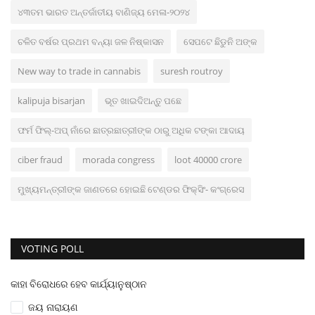
୪୩ତମ ଭାରତ ଅନ୍ତର୍ଜାତୀୟ ବାଣିଜ୍ୟ ମେଳା-୨୦୨୪
ଚଳିତ ବର୍ଷର ପ୍ରଥମ ବନ୍ୟା ଜଳ ନିଷ୍କାସନ
ସେପଟେ ଛିଡୁନି ଅଙ୍କ
New way to trade in cannabis
suresh routroy
kalipuja bisarjan
ଭୂତ ଖାଇଦିଅନ୍ତୁ ପଛେ
ଫର୍ମ ଫିଲ୍‌-ଅପ୍ ନାଁରେ ଛାତ୍ରଛାତ୍ରୀଙ୍କ ଠାରୁ ଅଧିକ ଟଙ୍କା ଆଦାୟ
ciber fraud
morada congress
loot 40000 crore
ମୁଖ୍ୟମନ୍ତ୍ରୀଙ୍କ ଜାଣତରେ ହୋଇଛି ଟେଣ୍ଡର ଫିକ୍ସିଂ- କଂଗ୍ରେସ
VOTING POLL
କାହା ବିରୋଧରେ ହେବ କାର୍ଯ୍ୟାନୁଷ୍ଠାନ
ଜୟ ନାରାୟଣ