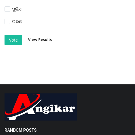
ପୁଲିସ
ଉଭୟ
View Results
Vote
RANDOM POSTS