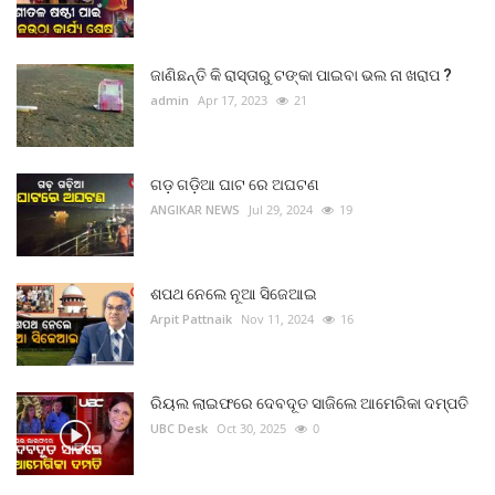
ଜାଣିଛନ୍ତି କି ରାସ୍ତାରୁ ଟଙ୍କା ପାଇବା ଭଲ ନା ଖରାପ ?
admin
Apr 17, 2023
21
ଗଡ଼ ଗଡ଼ିଆ ଘାଟ ରେ ଅଘଟଣ
ANGIKAR NEWS
Jul 29, 2024
19
ଶପଥ ନେଲେ ନୂଆ ସିଜେଆଇ
Arpit Pattnaik
Nov 11, 2024
16
ରିୟଲ ଲାଇଫରେ ଦେବଦୂତ ସାଜିଲେ ଆମେରିକା ଦମ୍ପତି
UBC Desk
Oct 30, 2025
0