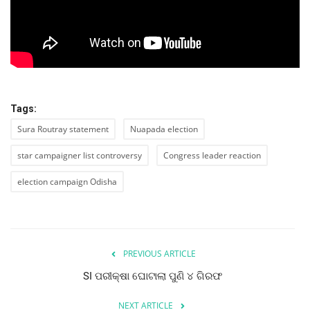
ରାଜନୀତି
ରାଜ୍ୟ ଖବର
ଜାତୀୟ ଖବର
Tags:
ବିଶେଷ ଖବର
Sura Routray statement
Nuapada election
ସ୍ୱାସ୍ଥ୍ୟ ହିଁ ସମ୍ପଦ
star campaigner list controversy
Congress leader reaction
election campaign Odisha
ବେପାର ବଣିଜ
ଜାଣିବା କଥା
PREVIOUS ARTICLE
ହାଣ୍ଡିଶାଳ
SI ପରୀକ୍ଷା ଘୋଟାଲା ପୁଣି ୪ ଗିରଫ
ସଂସ୍କୃତି
NEXT ARTICLE