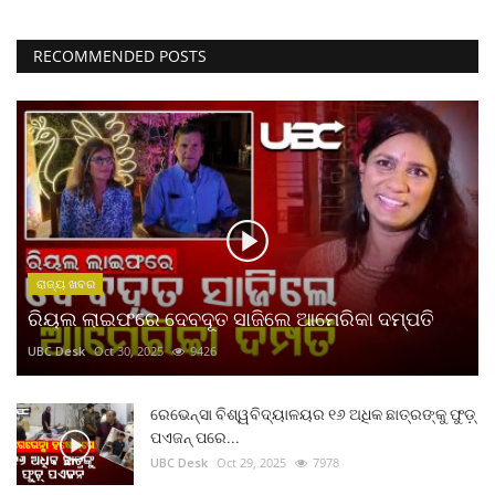
RECOMMENDED POSTS
ରାଜ୍ୟ ଖବର
ରିୟଲ ଲାଇଫରେ ଦେବଦୂତ ସାଜିଲେ ଆମେରିକା ଦମ୍ପତି
UBC Desk
Oct 30, 2025
9426
ରେଭେନ୍ସା ବିଶ୍ୱବିଦ୍ୟାଳୟର ୧୬ ଅଧିକ ଛାତ୍ରଙ୍କୁ ଫୁଡ଼୍
ପଏଜନ୍ ପରେ...
UBC Desk
Oct 29, 2025
7978