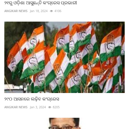
୨୧ରୁ ଓଡ଼ିଶା ଆସୁଛନ୍ତି କଂଗ୍ରେସ ପ୍ରଭାରୀ
ANGIKAR NEWS
Jan 18, 2024
4106
୨୯୦ ଆସନରେ ଲଢ଼ିବ କଂଗ୍ରେସ
ANGIKAR NEWS
Jan 3, 2024
8205