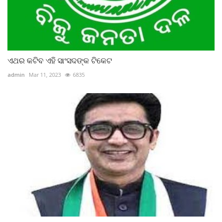
ଏଥର କଟିବ ଏହି ସାଂସଦଙ୍କ ଟିକେଟ
admin
Mar 11, 2023
6835