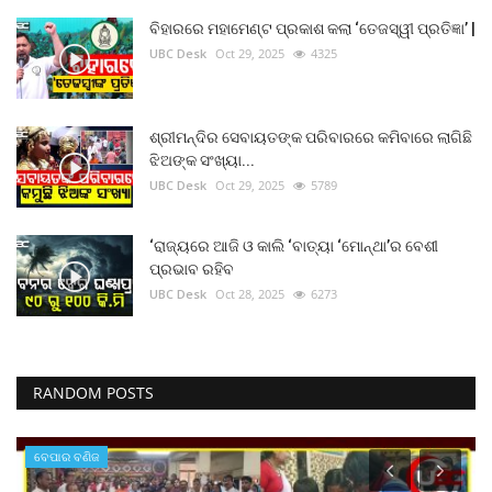
ବିହାରରେ ମହାମେଣ୍ଟ ପ୍ରକାଶ କଲା ‘ତେଜସ୍ୱୀ ପ୍ରତିଜ୍ଞା’ |
UBC Desk
Oct 29, 2025
4325
ଶ୍ରୀମନ୍ଦିର ସେବାୟତଙ୍କ ପରିବାରରେ କମିବାରେ ଲାଗିଛି
ଝିଅଙ୍କ ସଂଖ୍ୟା...
UBC Desk
Oct 29, 2025
5789
‘ରାଜ୍ୟରେ ଆଜି ଓ କାଲି ‘ବାତ୍ୟା ‘ମୋନ୍ଥା’ର ବେଶୀ
ପ୍ରଭାବ ରହିବ
UBC Desk
Oct 28, 2025
6273
RANDOM POSTS
ବେପାର ବଣିଜ