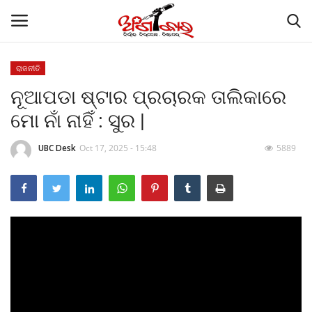
ରାଜନୀତି
ନୂଆପଡା ଷ୍ଟାର ପ୍ରଚାରକ ତାଲିକାରେ
Home
ମୋ ନାଁ ନାହିଁ : ସୁର |
ଗାଜା ଶାନ୍ତି ସମ୍ମିଳନୀରେ ମୋଦୀଙ୍କୁ ପ୍ରଶଂସା
କଲେ ଟ୍ରମ୍ପ
UBC Desk
Oct 17, 2025 - 15:48
5889
Contact
About
କାର୍ଟୁନ କର୍ଣ୍ଣର
Gallery