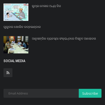
କୁମ୍ଭ ମେଳାର ଅନ୍ୟ ଦିଗ
ଗୁରୁବାର ଖୋଲିବ ରତ୍ନଭଣ୍ଡାର
ଆନୁସଙ୍ଗିକ ବ୍ୟବସ୍ଥା ସଂକ୍ରାନ୍ତରେ ବିସ୍ତୃତ ଆଲୋଚନା
SOCIAL MEDIA
Subscribe