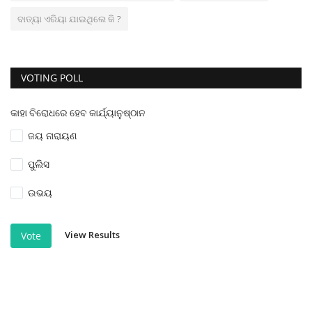
ବାତ୍ୟା ଏରିୟା ଯାଇଥିଲେ କି ?
VOTING POLL
କାହା ବିରୋଧରେ ହେବ କାର୍ଯ୍ୟାନୁଷ୍ଠାନ
ଜୟ ନାରାୟଣ
ପୁଲିସ
ଉଭୟ
View Results
Vote