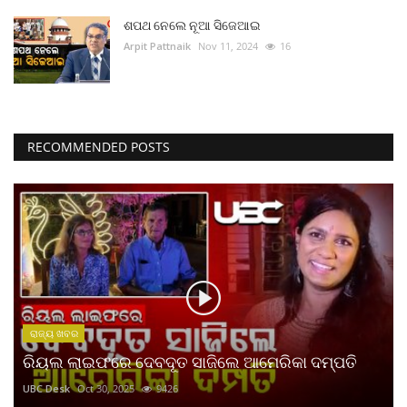
ଶପଥ ନେଲେ ନୂଆ ସିଜେଆଇ
Arpit Pattnaik
Nov 11, 2024
16
RECOMMENDED POSTS
ରାଜ୍ୟ ଖବର
ରିୟଲ ଲାଇଫରେ ଦେବଦୂତ ସାଜିଲେ ଆମେରିକା ଦମ୍ପତି
UBC Desk
Oct 30, 2025
9426