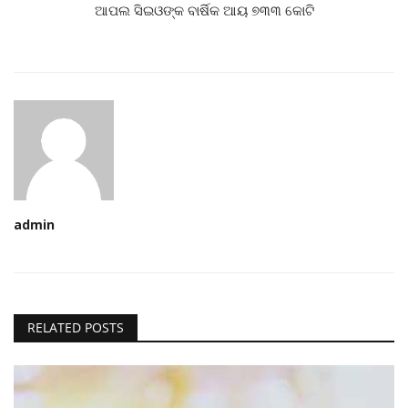
ଆପଲ ସିଇଓଙ୍କ ବାର୍ଷିକ ଆୟ ୭୩୩ କୋଟି
admin
RELATED POSTS