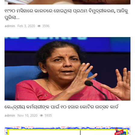
୧୯୨୦ ମସିହାରେ ଭାରତରେ ହୋଇଥିଲା ପ୍ରଥମ ବିମୁଦ୍ରୀକରଣ, ଆଜିକୁ
ପୁରିଲା...
admin
Feb 3, 2020
3596
କେନ୍ଦ୍ରୀୟ କର୍ମଚାରୀଙ୍କ ପାଇଁ ୧୦ ହଜାର କୋଟିର ଉତ୍ସବ କାର୍ଡ
admin
Nov 10, 2020
5935