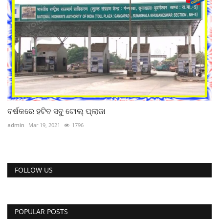
ବର୍ଷକରେ ହଟିବ ସବୁ ଟୋଲ୍ ପ୍ଲାଜା
admin
Mar 19, 2021
1796
FOLLOW US
POPULAR POSTS