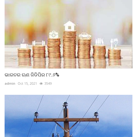
ଭାରତର ଋଣ ଜିଡିପିର ୮୯.୬%
admin
Oct 15, 2021
3549