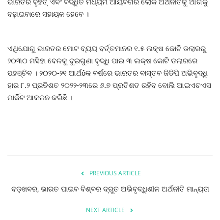
ଭାରତର ବୃହତ୍ ଏବଂ ବର୍ଦ୍ଧିତ ମଧ୍ୟମ ଆୟବର୍ଗର ଲୋକ ଅର୍ଥନୀତିକୁ ଆଗକୁ
ମନୋରଂଜନ
ବଢ଼ାଇବାରେ ସହାୟକ ହେବେ ।
ଖେଳ ଖବର
ଏଥିଯୋଗୁ ଭାରତର ମୋଟ ବ୍ୟୟ ବର୍ତ୍ତମାନର ୧.୫ ଲକ୍ଷ କୋଟି ଡଲାରରୁ
୨୦୩୦ ମସିହା ବେଳକୁ ଦୁଇଗୁଣା ବୃଦ୍ଧି ପାଇ ୩ ଲକ୍ଷ କୋଟି ଡଲାରରେ
ରାଜ୍ୟ
ପହଞ୍ଚିବ । ୨୦୨୦-୨୧ ଆର୍ଥôକ ବର୍ଷରେ ଭାରତର ବାସ୍ତବ ଜିଡିପି ଅଭିବୃଦ୍ଧି
ହାର ୮.୨ ପ୍ରତିଶତ ୨୦୨୨-୨୩ରେ ୬.୭ ପ୍ରତିଶତ ରହିବ ବୋଲି ଆଇଏଚଏସ
ଗଳ୍ପ ଓ କବିତା
ମାର୍କିଟ ଆକଳନ କରିଛି ।
ଅଭୁଲା କଥା
Language
English
ଓଡିଆ
Hindi
PREVIOUS ARTICLE
ବଡ଼ଖବର, ଭାରତ ପାଇବ ବିଶ୍ବର ଦ୍ରୁତ ଅଭିବୃଦ୍ଧିଶୀଳ ଅର୍ଥନୀତି ମାନ୍ୟତା
NEXT ARTICLE