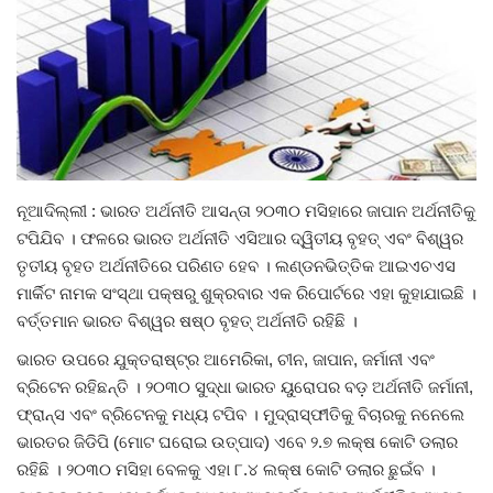
ରାଜନୀତି
ରାଜ୍ୟ ଖବର
ଜାତୀୟ ଖବର
ବିଶେଷ ଖବର
ନୂଆଦିଲ୍ଲୀ : ଭାରତ ଅର୍ଥନୀତି ଆସନ୍ତା ୨୦୩୦ ମସିହାରେ ଜାପାନ ଅର୍ଥନୀତିକୁ
ଟପିଯିବ । ଫଳରେ ଭାରତ ଅର୍ଥନୀତି ଏସିଆର ଦ୍ୱିତୀୟ ବୃହତ୍ ଏବଂ ବିଶ୍ୱର
ସ୍ୱାସ୍ଥ୍ୟ ହିଁ ସମ୍ପଦ
ତୃତୀୟ ବୃହତ ଅର୍ଥନୀତିରେ ପରିଣତ ହେବ । ଲଣ୍ଡନଭିତ୍ତିକ ଆଇଏଚଏସ
ମାର୍କିଟ ନାମକ ସଂସ୍ଥା ପକ୍ଷରୁ ଶୁକ୍ରବାର ଏକ ରିପୋର୍ଟରେ ଏହା କୁହାଯାଇଛି ।
ବେପାର ବଣିଜ
ବର୍ତ୍ତମାନ ଭାରତ ବିଶ୍ୱର ଷଷ୍ଠ ବୃହତ୍ ଅର୍ଥନୀତି ରହିଛି ।
ଜାଣିବା କଥା
ଭାରତ ଉପରେ ଯୁକ୍ତରାଷ୍ଟ୍ର ଆମେରିକା, ଚୀନ, ଜାପାନ, ଜର୍ମାନୀ ଏବଂ
ବ୍ରିଟେନ ରହିଛନ୍ତି । ୨୦୩୦ ସୁଦ୍ଧା ଭାରତ ୟୁରୋପର ବଡ଼ ଅର୍ଥନୀତି ଜର୍ମାନୀ,
ହାଣ୍ଡିଶାଳ
ଫ୍ରାନ୍ସ ଏବଂ ବ୍ରିଟେନକୁ ମଧ୍ୟ ଟପିବ । ମୁଦ୍ରାସ୍ଫୀତିକୁ ବିଚାରକୁ ନନେଲେ
ଭାରତର ଜିଡିପି (ମୋଟ ଘରୋଇ ଉତ୍ପାଦ) ଏବେ ୨.୭ ଲକ୍ଷ କୋଟି ଡଲାର
ସଂସ୍କୃତି
ରହିଛି । ୨୦୩୦ ମସିହା ବେଳକୁ ଏହା ୮.୪ ଲକ୍ଷ କୋଟି ଡଲାର ଛୁଇଁବ ।