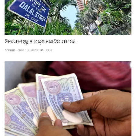
ନିବେଶକଙ୍କୁ ୨ ଲକ୍ଷ କୋଟିର ଫାଇଦା
admin
Nov 10, 2020
3062