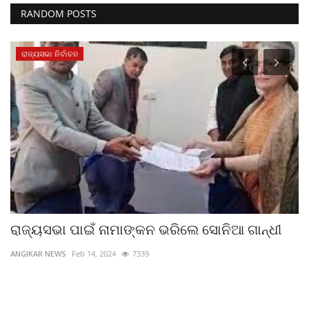
RANDOM POSTS
ରାଜ୍ୟସଭା ନିର୍ବାଚନ
ରାଜ୍ୟସଭା ପାଇଁ ନାମାଙ୍କନ ଭରିଲେ ସୋନିଆ ଗାନ୍ଧୀ
ର
ANGIKAR NEWS
Feb 14, 2024
7339
UB