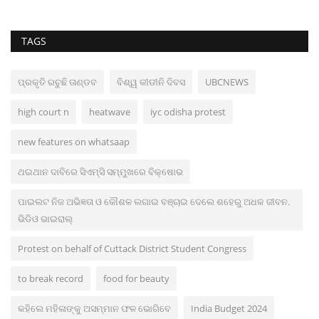
TAGS
ପ୍ରକୃତି ରଚୁଛି ତାଣ୍ଡବ
ବିଶ୍ୱ କୀଡୀନି ଦିବସ
UBCNEWS
high court n
heatwave
iyc odisha protest
new features on whatsaap
ଥଇଥାନ ଦାବିରେ ସିଏମ୍ସି ସମ୍ମୁଖରେ ବିକ୍ଷୋଭ
ପାଇଲଟ ନିଜ ଅଭିଜ୍ଞତା ଓ କୌଶଳ ଲଗାଇ ବଞ୍ଚାଇ ଦେଲେ ଶହେରୁ ଅଧକ ଜୀବନ.
ଭିଡିଓ ଭାଇରାଲ୍
Protest on behalf of Cuttack District Student Congress
to break record
food for beauty
କହିଲେ ମହିଳାଙ୍କୁ ଅସମ୍ମାନ ଫଳ ଭୋଗିବେ
India Budget 2024