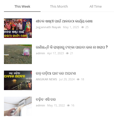
This Week
This Month
All Time
ଶୀତଳ ଷଷ୍ଠୀ ପାଇଁ ଥାଳଉଠା କାର୍ଯ୍ୟ ଶେଷ
Jagannath Nayak
May 1, 2025
25
ଜାଣିଛନ୍ତି କି ରାସ୍ତାରୁ ଟଙ୍କା ପାଇବା ଭଲ ନା ଖରାପ ?
admin
Apr 17, 2023
21
ଗଡ଼ ଗଡ଼ିଆ ଘାଟ ରେ ଅଘଟଣ
ANGIKAR NEWS
Jul 29, 2024
18
ବଢ଼ିବ ଏସି ଦର
admin
May 15, 2022
16