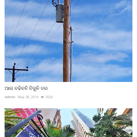
ଆଉ ବଢିବନି ବିଜୁଳି ଦର
admin
May 28, 2019
5020