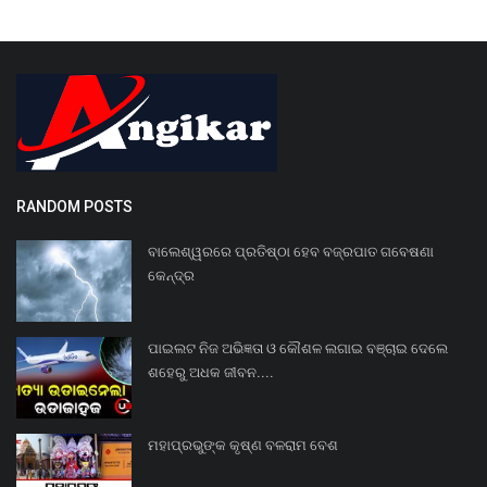
RANDOM POSTS
ବାଲେଶ୍ୱରରେ ପ୍ରତିଷ୍ଠା ହେବ ବଜ୍ରପାତ ଗବେଷଣା
କେନ୍ଦ୍ର
ପାଇଲଟ ନିଜ ଅଭିଜ୍ଞତା ଓ କୌଶଳ ଲଗାଇ ବଞ୍ଚାଇ ଦେଲେ
ଶହେରୁ ଅଧକ ଜୀବନ....
ମହାପ୍ରଭୁଙ୍କ କୃଷ୍ଣ ବଳରାମ ବେଶ