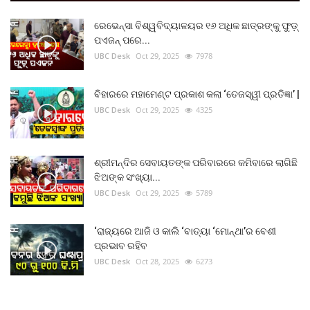
ରେଭେନ୍ସା ବିଶ୍ୱବିଦ୍ୟାଳୟର ୧୬ ଅଧିକ ଛାତ୍ରଙ୍କୁ ଫୁଡ଼୍
ପଏଜନ୍ ପରେ...
UBC Desk
Oct 29, 2025
7978
ବିହାରରେ ମହାମେଣ୍ଟ ପ୍ରକାଶ କଲା ‘ତେଜସ୍ୱୀ ପ୍ରତିଜ୍ଞା’ |
UBC Desk
Oct 29, 2025
4325
ଶ୍ରୀମନ୍ଦିର ସେବାୟତଙ୍କ ପରିବାରରେ କମିବାରେ ଲାଗିଛି
ଝିଅଙ୍କ ସଂଖ୍ୟା...
UBC Desk
Oct 29, 2025
5789
‘ରାଜ୍ୟରେ ଆଜି ଓ କାଲି ‘ବାତ୍ୟା ‘ମୋନ୍ଥା’ର ବେଶୀ
ପ୍ରଭାବ ରହିବ
UBC Desk
Oct 28, 2025
6273