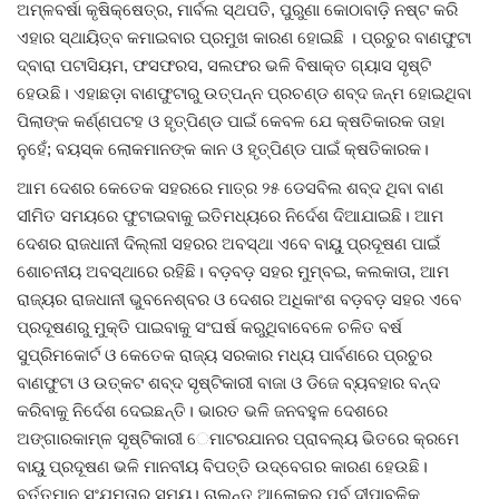
ଅମ୍ଳବର୍ଷା କୃଷିକ୍ଷେତ୍ର, ମାର୍ବଲ ସ୍ଥପତି, ପୁରୁଣା କୋଠାବାଡ଼ି ନଷ୍ଟ କରି
ଏହାର ସ୍ଥାୟିତ୍ବ କମାଇବାର ପ୍ରମୁଖ କାରଣ ହୋଇଛି । ପ୍ରଚୁର ବାଣଫୁଟା
ଦ୍ବାରା ପଟାସିୟମ, ଫସଫରସ, ସଲଫର ଭଳି ବିଷାକ୍ତ ଗ୍ୟାସ ସୃଷ୍ଟି
ହେଉଛି। ଏହାଛଡ଼ା ବାଣଫୁଟାରୁ ଉତ୍ପନ୍ନ ପ୍ରଚଣ୍ଡ ଶବ୍ଦ ଜନ୍ମ ହୋଇଥିବା
ପିଲାଙ୍କ କର୍ଣ୍ଣପଟହ ଓ ହୃତ୍‌ପିଣ୍ଡ ପାଇଁ କେବଳ ଯେ କ୍ଷତିକାରକ ତାହା
ନୁହେଁ; ବୟସ୍କ ଲୋକମାନଙ୍କ କାନ ଓ ହୃତ୍‌ପିଣ୍ଡ ପାଇଁ କ୍ଷତିକାରକ।
ଆମ ଦେଶର କେତେକ ସହରରେ ମାତ୍ର ୨୫ ଡେସବିଲ ଶବ୍ଦ ଥିବା ବାଣ
ସୀମିତ ସମୟରେ ଫୁଟାଇବାକୁ ଇତିମଧ୍ୟରେ ନିର୍ଦେଶ ଦିଆଯାଇଛି। ଆମ
ଦେଶର ରାଜଧାନୀ ଦିଲ୍ଲୀ ସହରର ଅବସ୍ଥା ଏବେ ବାୟୁ ପ୍ରଦୂଷଣ ପାଇଁ
ଶୋଚନୀୟ ଅବସ୍ଥାରେ ରହିଛି। ବଡ଼ବଡ଼ ସହର ମୁମ୍ବଇ, କଲକାତା, ଆମ
ରାଜ୍ୟର ରାଜଧାନୀ ଭୁବନେଶ୍ବର ଓ ଦେଶର ଅଧିକାଂଶ ବଡ଼ବଡ଼ ସହର ଏବେ
ପ୍ରଦୂଷଣରୁ ମୁକ୍ତି ପାଇବାକୁ ସଂଘର୍ଷ କରୁଥିବାବେଳେ ଚଳିତ ବର୍ଷ
ସୁପ୍ରିମକୋର୍ଟ ଓ କେତେକ ରାଜ୍ୟ ସରକାର ମଧ୍ୟ ପାର୍ବଣରେ ପ୍ରଚୁର
ବାଣଫୁଟା ଓ ଉତ୍କଟ ଶବ୍ଦ ସୃଷ୍ଟିକାରୀ ବାଜା ଓ ଡିଜେ ବ୍ୟବହାର ବନ୍ଦ
କରିବାକୁ ନିର୍ଦେଶ ଦେଇଛନ୍ତି। ଭାରତ ଭଳି ଜନବହୁଳ ଦେଶରେ
ଅଙ୍ଗାରକାମ୍ଳ ସୃଷ୍ଟିକାରୀ ​‌େ‌ମାଟରଯାନର ପ୍ରାବଲ୍ୟ ଭିତରେ କ୍ରମେ
ବାୟୁ ପ୍ରଦୂଷଣ ଭଳି ମାନବୀୟ ବିପତ୍ତି ଉଦ୍‌ବେଗର କାରଣ ହେଉଛି।
ବର୍ତ୍ତମାନ ସଂଯମତାର ସମୟ। ଚାଲନ୍ତୁ ଆଲୋକର ପର୍ବ ଦୀପାବଳିକୁ