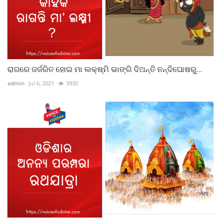
ରାଗରେ ଜର୍ଜରିତ ହୋଇ ମା ଲକ୍ଷ୍ମି ଭାଙ୍ଗି ଦିଅନ୍ତି ନନ୍ଦିଘୋଷରୁ...
admin
Jul 6, 2021
3930