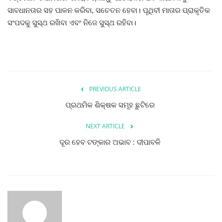
ସାବଧାନତାର ସହ ପାଳନ କରିବା, ସଚେତନ ହେବା। ପୃଥିବୀ ମାତାର ପ୍ରାକୃତିକ
ସଂପଦକୁ ସୁସ୍ଥ ରଖିବା ଏବଂ ନିଜେ ସୁସ୍ଥ ରହିବା।
PREVIOUS ARTICLE
ପ୍ରଥମିକ ଶିକ୍ଷକ ସମୂହ ଛୁଟିରେ
NEXT ARTICLE
ଦୂର ହେବ ଟଙ୍କାର ଅଭାବ : ଦୀପାବଳି