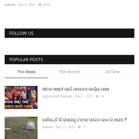
admin
Oct 6, 2021
6741
FOLLOW US
POPULAR POSTS
This Week
This Month
All Time
ଶୀତଳ ଷଷ୍ଠୀ ପାଇଁ ଥାଳଉଠା କାର୍ଯ୍ୟ ଶେଷ
Jagannath Nayak
May 1, 2025
24
ଜାଣିଛନ୍ତି କି ରାସ୍ତାରୁ ଟଙ୍କା ପାଇବା ଭଲ ନା ଖରାପ ?
admin
Apr 17, 2023
17