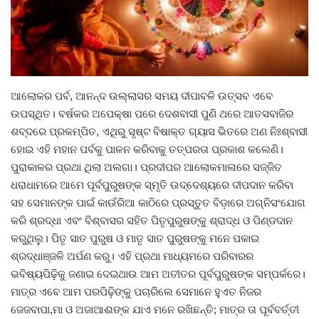
ରାଜନୀତି
ରାଜ୍ୟ ଖବର
ଜାତୀୟ ଖବର
ଆଲୋକର ପର୍ବ, ଆନନ୍ଦ ଉଲ୍ଲାସର ସମୟ ଦୀପାବଳି ଉତ୍ସବ ଏବେ
ଉପସ୍ଥିତ। ବର୍ଷକର ଅପେକ୍ଷା ପରେ ଦେଶବାସୀ ପୁଣି ଥରେ ଆତସବାଜିର
ବିଶେଷ ଖବର
ଶବ୍ଦରେ ପ୍ରକମ୍ପିତ, ଏଥିରୁ ସୃଷ୍ଟ ବିଷାକ୍ତ ଗ୍ୟାସ ଭିତରେ ଅଣ ନିଃଶ୍ବାସୀ
ହୋଇ ଏହି ମହାନ ପର୍ବକୁ ପାଳନ କରିବାକୁ ତତ୍ପରତା ପ୍ରକାଶ କଲେଣି।
ସ୍ୱାସ୍ଥ୍ୟ ହିଁ ସମ୍ପଦ
ପୁରାକାଳର ପ୍ରଥା ଥିଲା ଅଲଗା। ପ୍ରଦୀପର ଆଲୋକମାଳାରେ ସଜ୍ଜିତ
ଧରାଧାମରେ ଆମେ ପୂର୍ବପୁରୁଷଙ୍କ ସ୍ମୃତି ଉଦ୍ଦେଶ୍ୟରେ ଦୀପଦାନ କରିବା
ବେପାର ବଣିଜ
ସହ ସେମାନଙ୍କ ପାଇଁ କାଉଁରିଆ କାଠିରେ ପ୍ରସ୍ତୁତ ବିଡ଼ାରେ ଅଗ୍ନିସଂଯୋଗ
କରି ଶ୍ରଦ୍ଧା ଏବଂ ବିଶ୍ବାସର ସହିତ ପିତୃପୁରୁଷଙ୍କୁ ଶ୍ରାଦ୍ଧ ଓ ପିଣ୍ଡଦାନ
ଜାଣିବା କଥା
କରୁଥିଲୁ। ପିତୃ ସାତ ପୁରୁଷ ଓ ମାତୃ ସାତ ପୁରୁଷଙ୍କୁ ମନେ ପକାଇ
ଶ୍ରଦ୍ଧାଞ୍ଜଳି ଅର୍ପଣ କରୁ। ଏହି ପ୍ରଥା ମାଧ୍ୟମରେ ପରିବାରର
ହାଣ୍ଡିଶାଳ
ଭବିଷ୍ୟପିଢ଼ିକୁ ଜଣାଇ ଦେଇଥାଉ ଆମ ଅତୀତର ପୂର୍ବପୁରୁଷଙ୍କ ସମ୍ପର୍କରେ।
ମାତ୍ର ଏବେ ଆମ ପରପିଢ଼ିଙ୍କୁ ପଚାରିଲେ ସେମାନେ ହୁଏତ ନିଜର
ସଂସ୍କୃତି
ଜେଜବାପା,ମା ଓ ଅଜାଆଈଙ୍କ ଯାଏ ମନେ ରଖିଛନ୍ତି; ମାତ୍ର ତା ପୂର୍ବବର୍ତ୍ତୀ