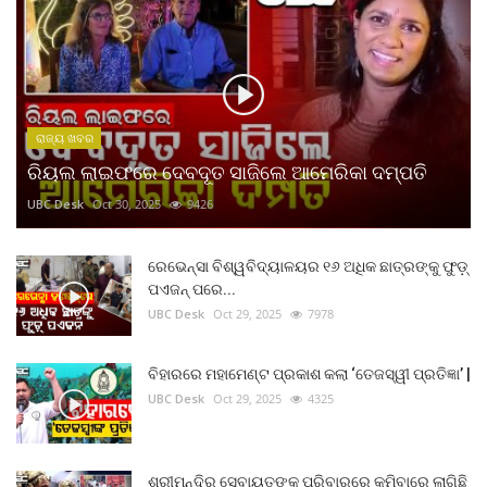
ରାଜ୍ୟ ଖବର
ରିୟଲ ଲାଇଫରେ ଦେବଦୂତ ସାଜିଲେ ଆମେରିକା ଦମ୍ପତି
UBC Desk
Oct 30, 2025
9426
ରେଭେନ୍ସା ବିଶ୍ୱବିଦ୍ୟାଳୟର ୧୬ ଅଧିକ ଛାତ୍ରଙ୍କୁ ଫୁଡ଼୍
ପଏଜନ୍ ପରେ...
UBC Desk
Oct 29, 2025
7978
ବିହାରରେ ମହାମେଣ୍ଟ ପ୍ରକାଶ କଲା ‘ତେଜସ୍ୱୀ ପ୍ରତିଜ୍ଞା’ |
UBC Desk
Oct 29, 2025
4325
ଶ୍ରୀମନ୍ଦିର ସେବାୟତଙ୍କ ପରିବାରରେ କମିବାରେ ଲାଗିଛି