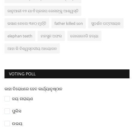
ଜାନୁଆରୀ ୧୭ ଯାଏଁ ପ୍ରତାପ ଜେନାଙ୍କୁ ଆଶ୍ୱସ୍ତି
ଭସାଣ ନେଲେ ୩୫୦ ମୂର୍ତ୍ତି
father killed son
ସୁଦର୍ଶନ ପଟ୍ଟନାୟକ
elephan teeth
ମନସୁନ ଅଫର
ଗୋଗାମେଡି ହତ୍ୟା
ଆହା କି ବିଶ୍ୱସ୍ତରୀୟ ଆୟୋଜନ
VOTING POLL
କାହା ବିରୋଧରେ ହେବ କାର୍ଯ୍ୟାନୁଷ୍ଠାନ
ଜୟ ନାରାୟଣ
ପୁଲିସ
ଉଭୟ