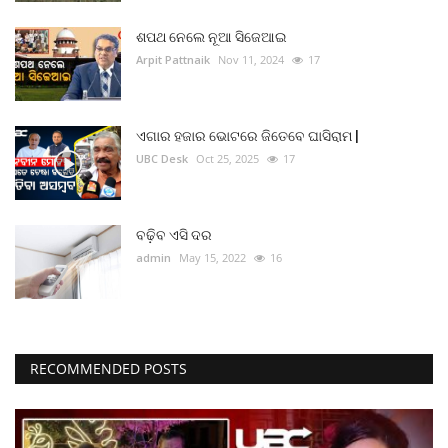
ଶପଥ ନେଲେ ନୂଆ ସିଜେଆଇ
Arpit Pattnaik
Nov 11, 2024
17
ଏଗାର ହଜାର ଭୋଟରେ ଜିତେବେ ଘାସିରାମ |
UBC Desk
Oct 25, 2025
17
ବଢ଼ିବ ଏସି ଦର
admin
May 15, 2022
16
RECOMMENDED POSTS