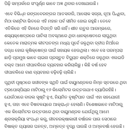
ପିଢ଼ି ସମ୍ପର୍କରେ ସଂପୂର୍ଣ୍ଣ ଭାବେ ଅଜ୍ଞ ଥିବାର ଦେଖାଯାଉଛି।
ମନୋରଂଜନ
ଏବେ ବିଭିନ୍ନ ରଙ୍ଗବେରଙ୍ଗର ଆତସବାଜି, ଆଲୋକ ସଜ୍ଜା, ନୂଆ ପିନ୍ଧିବା,
ମିଠା ବାଣ୍ଟିବା ଭିତରେ ଏହି ମହାନ ପର୍ବ ସୀମିତ ହୋଇ ରହୁଛି। ତେବେ
ଖେଳ ଖବର
ଏତିକିରେ ଏହି ଦିନରେ ବିପତ୍ତି ସରି ନାହିଁ। ଶୀତ ଋତୁର ଆରମ୍ଭରେ,
ଶସ୍ୟକ୍ଷେତ୍ରରେ ପାଚିଲା ଅବସ୍ଥାରେ ଥିବା ଧାନକ୍ଷେତରେ ଲାଗୁଥିବା
ରାଜ୍ୟ
କେତେକ ମାରାତ୍ମକ କୀଟପତଙ୍ଗ ମଧ୍ୟ ପୂର୍ବେ ଜଳୁଥିବା ଦ୍ବୀପ ନିଆଁରେ
ଦଗ୍ଧ ହୋଇ କୃଷିକ୍ଷେତ୍ର ପାଇଁ ସହାୟକ ହେଉଥିଲା। ଏବେ ସେ ପରମ୍ପରା
ଗଳ୍ପ ଓ କବିତା
ଛାଡ଼ି ପ୍ରମୁଖ ଭାବେ ଚାଇନା ପ୍ରସ୍ତୁତ ବିଦ୍ୟୁତ ଶକ୍ତିରେ ଜଳୁଥିବା ଏଲଇଡି
ବଲ୍‌ବ ଆମେ ଦୀପାବଳିରେ ବ୍ୟବହାର କରିଚାଲିଛୁ। କିଛି ବର୍ଷ ହେବ
ଅଭୁଲା କଥା
ଦୀପାବଳିରେ ବାଣ ବ୍ୟବହାର ବଢ଼ିବଢ଼ି ଚାଲିଛି।
ପୃଥିବୀ ପୃଷ୍ଠରେ ସଜୀବଙ୍କ ସ୍ଥିତି ପାଇଁ ବାୟୁମଣ୍ଡଳର ନିମ୍ନ ସ୍ତରରେ ଥିବା
Language
ଟ୍ରପୋସ୍ପିୟର ମାଟିଠାରୁ ୧୬ କିଲୋମିଟର ଉଚ୍ଚତାଯାଏ ବ୍ୟାପିରହିଛି।
English
ଓଡିଆ
Hindi
ଯେଉଁଠାରେ ବାଦଲ ସୃଷ୍ଟି ହୁଏ, ନିୟମିତ ବୃଷ୍ଟିପାତ ପାଇଁ ଏହା ସହଯୋଗୀ
ହୁଏ, ତାହା ଏବେ ବିଷବଳୟରେ ଆକ୍ରାନ୍ତ ହେଲାଣି। ବିଶେଷଭାବେ ମାଟିଠାରୁ
ଏକ କିଲୋମିଟର ଉଚ୍ଚତାରେ ଥିବା ବାୟୁମଣ୍ଡଳ ଯେଉଁଥିରୁ ଆମେ
ଶ୍ବାସକ୍ରିୟା ସଂପନ୍ନ କରୁ, ଜୀବନରକ୍ଷାକାରୀ ବର୍ଷାଜଳ ପାଉ ସେଠାରେ
ବିଷାକ୍ତ ଗ୍ୟାସର ଘନତ୍ବ, ଅମ୍ଳତ୍ବ ବୃଦ୍ଧି ପାଉଛି ଓ ଅମ୍ଳବର୍ଷା ହେଉଛି।