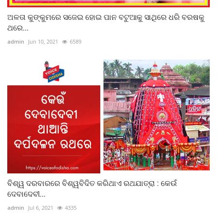
ଅଳତା କୁଙ୍କୁମରେ ସଜେଇ ହୋଇ ପାନ ବଟୁଆକୁ ସାଥିରେ ଧରି ବରଷକୁ
ଥରେ...
admin
Jun 10, 2021
6589
ବିଶ୍ୱ ଦରବାରରେ ବିଶ୍ୱବିଦିତ କରିଥାଏ ରଥଯାତ୍ରା : କେଉଁ
ଦେବାଦେବୀ...
admin
Jul 6, 2021
4335