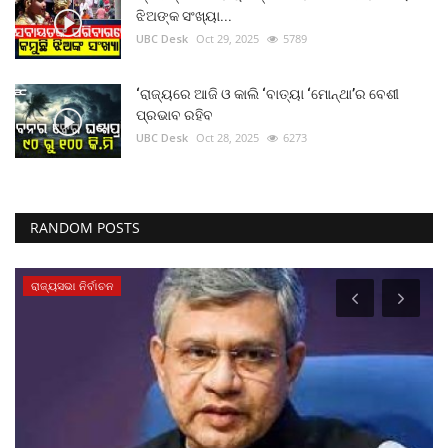
ଝିଅଙ୍କ ସଂଖ୍ୟା...
UBC Desk
Oct 29, 2025
5789
‘ରାଜ୍ୟରେ ଆଜି ଓ କାଲି ‘ବାତ୍ୟା ‘ମୋନ୍ଥା’ର ବେଶୀ
ପ୍ରଭାବ ରହିବ
UBC Desk
Oct 28, 2025
6273
RANDOM POSTS
ରାଜ୍ୟସଭା ନିର୍ବାଚନ