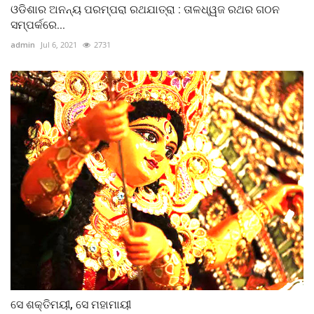
ଓଡିଶାର ଅନନ୍ୟ ପରମ୍ପରା ରଥଯାତ୍ରା : ତାଳଧ୍ୱଜ ରଥର ଗଠନ
ସମ୍ପର୍କରେ...
admin
Jul 6, 2021
2731
ସେ ଶକ୍ତିମୟୀ, ସେ ମହାମାୟୀ