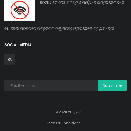
ହରିଆଣାରେ ହିଂସା: ଅଗଷ୍ଟ ୫ ପର୍ୟ୍ୟନ୍ତ ଇଣ୍ଟରନେଟ୍ ବନ୍ଦ
ବିଧାନସଭା ପରିସରରେ ଉତ୍କଳମଣି ଙ୍କୁ ଶ୍ରଦ୍ଧାଞ୍ଜଳି ଦେଲେ ମୁଖ୍ୟମନ୍ତ୍ରୀ
SOCIAL MEDIA
Subscribe
© 2024 Angikar
Terms & Conditions