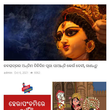
ନବରାତ୍ରର ଅନ୍ତିମ ତିନିଦିନ ପୂଜା ପାଆନ୍ତି କେଉଁ ଦେବୀ, ଜାଣନ୍ତୁ
admin
Oct 6, 2021
6062