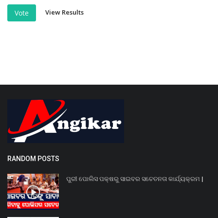
View Results
Vote
RANDOM POSTS
ପୁରୀ ପୋଲିସ ପକ୍ଷରୁ ସାଇବର ସଚେତନତା କାର୍ଯ୍ୟକ୍ରମ |