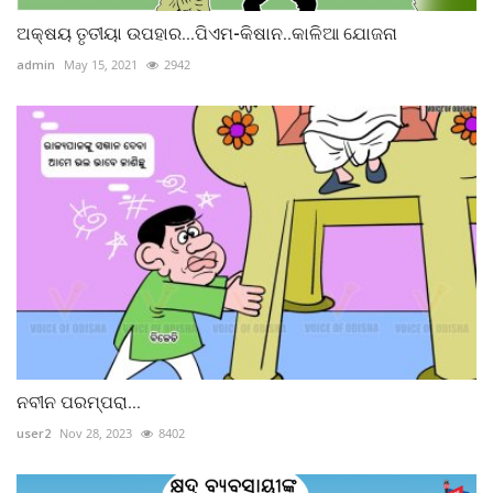
ଅକ୍ଷୟ ତୃତୀୟା ଉପହାର...ପିଏମ-କିଷାନ..କାଳିଆ ଯୋଜନା
admin
May 15, 2021
2942
ନବୀନ ପରମ୍ପରା...
user2
Nov 28, 2023
8402