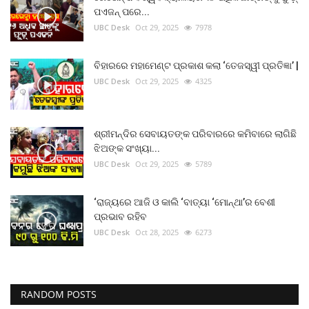
ପଏଜନ୍ ପରେ...
UBC Desk
Oct 29, 2025
7978
ବିହାରରେ ମହାମେଣ୍ଟ ପ୍ରକାଶ କଲା ‘ତେଜସ୍ୱୀ ପ୍ରତିଜ୍ଞା’ |
UBC Desk
Oct 29, 2025
4325
ଶ୍ରୀମନ୍ଦିର ସେବାୟତଙ୍କ ପରିବାରରେ କମିବାରେ ଲାଗିଛି
ଝିଅଙ୍କ ସଂଖ୍ୟା...
UBC Desk
Oct 29, 2025
5789
‘ରାଜ୍ୟରେ ଆଜି ଓ କାଲି ‘ବାତ୍ୟା ‘ମୋନ୍ଥା’ର ବେଶୀ
ପ୍ରଭାବ ରହିବ
UBC Desk
Oct 28, 2025
6273
RANDOM POSTS