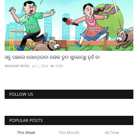
ସବୁ ପଛରେ ଗୋଡ଼େଇବା ଲୋକ ତୁମ ଶୁଭେଚ୍ଛୁ ନୁହଁ ବା
ANGIKAR NEWS
Jul 1, 2024
6508
FOLLOW US
POPULAR POSTS
This Week
This Month
All Time