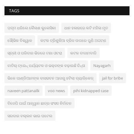
TAGS
ପଦ୍ମ ଧରିଲେ କୈଳାଶ କୁଲେସିକା
ଧାନ ହଲରରେ କଟି ମହିଳା ମୃତ
ସୌ୍ଭିକ ବିଶ୍ୱାଳ
କଟକ ତ୍ରିଶୁଳିଆ ବ୍ରିଜ ଉପରେ ପୁଣି ଅଘଟଣ
ସ୍ତ୍ରୀ ଓ ପରିବାର ଭିତରେ ଟଣା ଓଟରା
କଟକ ବାଦାମବାଡି
ବାତିଲ୍ ଟ୍ରେନ୍ ପର୍ଯ୍ୟଟକ ଓ ଭକ୍ତଙ୍କ ବଢ଼ାଉଛି ଚିନ୍ତା
Nayagarh
ଭିକେ ପାଣ୍ଡିଆନଙ୍କ ବାସଭବନ ଆଗରୁ ହଟିଲା ବ୍ୟାରିକେଡ୍
jail for bribe
naveen pattanailk
voo news
pihi kidnapped case
ବିଜେପି ପାଇଁ ଆହ୍ୱାନ ଛାତ୍ର ସଂସଦ ନିର୍ବାଚନ
ସରଦାର ବଲ୍ଲବ ଭାଇ ପଟେଲ