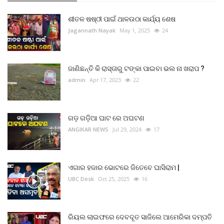
ଶୀତଳ ଷଷ୍ଠୀ ପାଇଁ ଥାଳଉଠା କାର୍ଯ୍ୟ ଶେଷ
Jagannath Nayak
May 1, 2025
24
ଜାଣିଛନ୍ତି କି ରାସ୍ତାରୁ ଟଙ୍କା ପାଇବା ଭଲ ନା ଖରାପ ?
admin
Apr 17, 2023
22
ଗଡ଼ ଗଡ଼ିଆ ଘାଟ ରେ ଅଘଟଣ
ANGIKAR NEWS
Jul 29, 2024
17
ଏଗାର ହଜାର ଭୋଟରେ ଜିତେବେ ଘାସିରାମ |
UBC Desk
Oct 25, 2025
16
ରିୟଲ ଲାଇଫରେ ଦେବଦୂତ ସାଜିଲେ ଆମେରିକା ଦମ୍ପତି