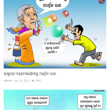
କ୍ଷୁଦ୍ର ବ୍ୟବସାୟୀଙ୍କୁ ଆର୍ଥିକ ଋଣ
admin
Jun 29, 2021
2961