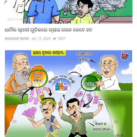
ଧାର୍ମିକ ସ୍ଥଳୀ ଗୁଡିକରେ ଡ୍ରାଇ ଜୋନ କେବେ ହବ
ANGIKAR NEWS
Jan 17, 2024
7807