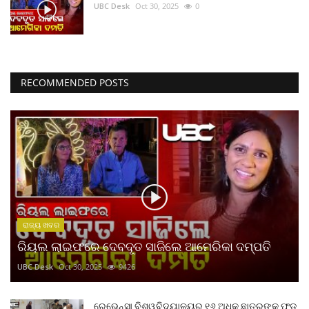
UBC Desk
Oct 30, 2025
0
RECOMMENDED POSTS
ରାଜ୍ୟ ଖବର
ରିୟଲ ଲାଇଫରେ ଦେବଦୂତ ସାଜିଲେ ଆମେରିକା ଦମ୍ପତି
UBC Desk
Oct 30, 2025
9426
ରେଭେନ୍ସା ବିଶ୍ୱବିଦ୍ୟାଳୟର ୧୬ ଅଧିକ ଛାତ୍ରଙ୍କୁ ଫୁଡ଼୍