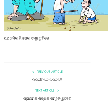
ରାଜନୀତି
ରାଜ୍ୟ ଖବର
ଜାତୀୟ ଖବର
ପ୍ରାଥମିକ ଶିକ୍ଷକ ସମୂହ ଛୁଟିରେ
ବିଶେଷ ଖବର
ସ୍ୱାସ୍ଥ୍ୟ ହିଁ ସମ୍ପଦ
ବେପାର ବଣିଜ
PREVIOUS ARTICLE
ରାଜନୀତିରେ କସରତ!!
ଜାଣିବା କଥା
NEXT ARTICLE
ହାଣ୍ଡିଶାଳ
ପ୍ରାଥମିକ ଶିକ୍ଷକ ସମୂହିକ ଛୁଟିରେ
ସଂସ୍କୃତି