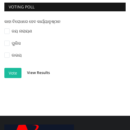
VOTING POLL
କାହା ବିରୋଧରେ ହେବ କାର୍ଯ୍ୟାନୁଷ୍ଠାନ
ଜୟ ନାରାୟଣ
ପୁଲିସ
ଉଭୟ
View Results
Vote