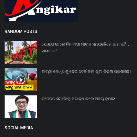
RANDOM POSTS
ପୋଷ୍ୟ ହେଲେ ନିଜ ବାପା ମାଙ୍କ ସମ୍ପତ୍ତିରେ ଭାଗ ନାହିଁ ,
ହାଇକୋର୍ଟ...
ବାତ୍ୟା ମୋନ୍ଥାକୁ ନେଇ ସତର୍କ କଲା ପୁରୀ ଜିଲ୍ଲା ପ୍ରଶାସନ |
ବିଜେଡିର ସମର୍ଥନକୁ କଟାକ୍ଷ କଲେ ଅଜୟ କୁମାର
SOCIAL MEDIA