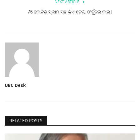
NEXT ARTICLE
ମନୋରଂଜନ
75 କୋଟିର ସ୍କାମ ସହ କିଏ ନେଲା ଫର୍ଟୁନର କାର |
ଖେଳ ଖବର
ରାଜ୍ୟ
ଗଳ୍ପ ଓ କବିତା
ଅଭୁଲା କଥା
UBC Desk
Language
English
ଓଡିଆ
Hindi
RELATED POSTS