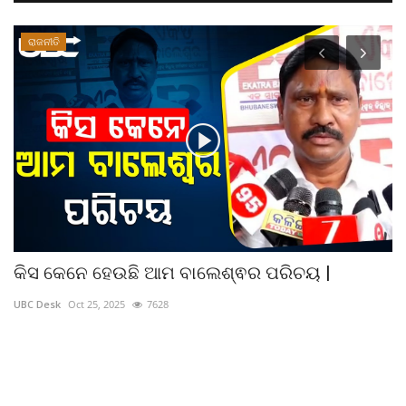
ରାଜନୀତି
କିସ କେନେ ହେଉଛି ଆମ ବାଲେଶ୍ଵର ପରିଚୟ |
ସ
UBC Desk
Oct 25, 2025
7628
UB