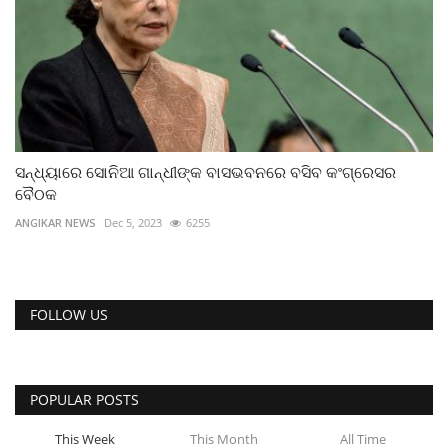
ସନ୍ଧ୍ୟାରେ ସୋନିଆ ଗାନ୍ଧୀଙ୍କ ବାସଭବନରେ ବସିବ କଂଗ୍ରେସର
ବୈଠକ
ANGIKAR NEWS
Dec 5, 2023
6255
FOLLOW US
POPULAR POSTS
This Week
This Month
All Time