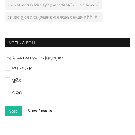
ବିଜ୍ଞାନ ସି-ସେଟରେ କିଛି ତ୍ରୁଟି ଥିବା ନେଇ ସ୍ୱୀକାର କରିଛି ବୋର୍ଡ
ମୋଦୀଙ୍କୁ ନେଇ ଆନ୍ତଜାତୀୟ-ସମସ୍ୟାର ସମାଧାନ କରିବି`କି ?
VOTING POLL
କାହା ବିରୋଧରେ ହେବ କାର୍ଯ୍ୟାନୁଷ୍ଠାନ
ଜୟ ନାରାୟଣ
ପୁଲିସ
ଉଭୟ
View Results
Vote