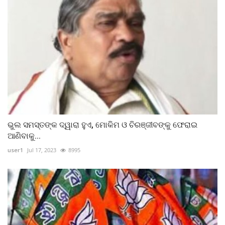
ଭୁଲ ସମସ୍ତଙ୍କ ଦ୍ୱାରା ହୁଏ, ମୋକିମ ଓ ଚିରଞ୍ଜୀବଙ୍କୁ ଫେରାଇ
ଆଣିବାକୁ...
user1
Jul 17, 2023
8995