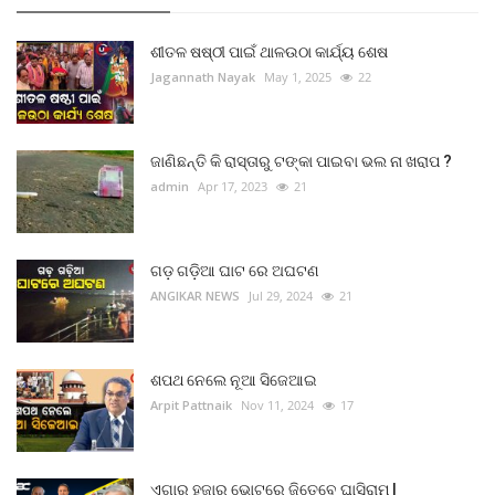
ଶୀତଳ ଷଷ୍ଠୀ ପାଇଁ ଥାଳଉଠା କାର୍ଯ୍ୟ ଶେଷ
Jagannath Nayak
May 1, 2025
22
ଜାଣିଛନ୍ତି କି ରାସ୍ତାରୁ ଟଙ୍କା ପାଇବା ଭଲ ନା ଖରାପ ?
admin
Apr 17, 2023
21
ଗଡ଼ ଗଡ଼ିଆ ଘାଟ ରେ ଅଘଟଣ
ANGIKAR NEWS
Jul 29, 2024
21
ଶପଥ ନେଲେ ନୂଆ ସିଜେଆଇ
Arpit Pattnaik
Nov 11, 2024
17
ଏଗାର ହଜାର ଭୋଟରେ ଜିତେବେ ଘାସିରାମ |