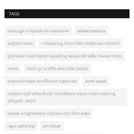
TAGS
ଜାତୀୟ ଯୁବ କଂଗ୍ରେସର ବଡ ହଲ୍ଲାବୋଲ
ashwini baisnva
ଭର୍ତ୍ତୃହରି ମହତାବ
୯ ବିଧାୟକଙ୍କୁ ଟିକେଟ ମିଳିବା ନିଶ୍ଚିତ:ତାରା ବାହିନୀପତି
ଦୁର୍ଘଟଣାରେ ଆଘାତପ୍ରାପ୍ତ ବ୍ୟକ୍ତିଙ୍କୁ ସହାୟତା ରାଶି ବାର୍ଷିକ ୨୫ଲକ୍ଷ ଟଙ୍କା
ଆକାଶ
ଦାଉଦ ମୃତ ନା ଜୀବିତ ନେଇ ଚର୍ଚ୍ଚା ଆରମ୍ଭ
କଂଗ୍ରେସ ବିଧାୟକ ଦଳ ବୈଠକରେ ନଥିଲେ ତାରା
earth quack
ଗୋଛିକଟା ପାଇଁ ହାରିଲା ବିଜେଡ଼ି ! ଦେବାଶିଷଙ୍କ ଲୋକେ ମୋତେ ହରାଇବାକୁ
ଲାଗିଥିଲେ : ସମ୍ବିତ
ମାଛଚାଷ ଓ ପଶୁପାଳକଙ୍କ ପାଇଁ ହେବ ୧୦୦ ଦିନର ଖସଡ଼ା
rajya sabha mp
pm kissan