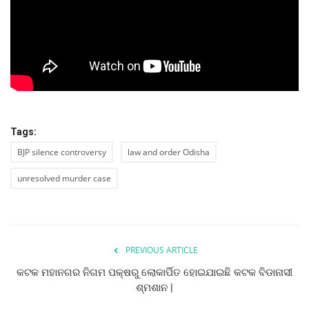
ରାଜନୀତି
ରାଜ୍ୟ ଖବର
ଜାତୀୟ ଖବର
ବିଶେଷ ଖବର
Tags:
ସ୍ୱାସ୍ଥ୍ୟ ହିଁ ସମ୍ପଦ
BJP silence controversy
law and order Odisha
unresolved murder case
ବେପାର ବଣିଜ
ଜାଣିବା କଥା
PREVIOUS ARTICLE
ହାଣ୍ଡିଶାଳ
କଟକ ମହାନଗର ନିଗମ ପକ୍ଷରୁ ଲୋକାର୍ପିତ ହୋଇଯାଇଛି କଟକ ବିଡାନାସୀ
ଶ୍ମଶାନ |
ସଂସ୍କୃତି