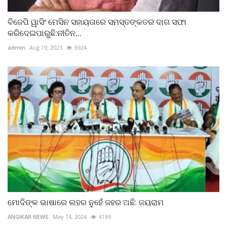
ବିଜେପି ୱାସିଂ ମେସିନ ସହାୟତାରେ ସମସ୍ତଙ୍କତର ଦାଗ ସଫା
କରିଦେଇପାରୁଛି:ନୀତିନ...
admin
Aug 19, 2023
6924
ମୋଦିଙ୍କ ଭାଷାରେ ଲହର ନୁହେଁ ଜହର ଅଛି: ଜୟରାମ
ANGIKAR NEWS
May 14, 2024
4189