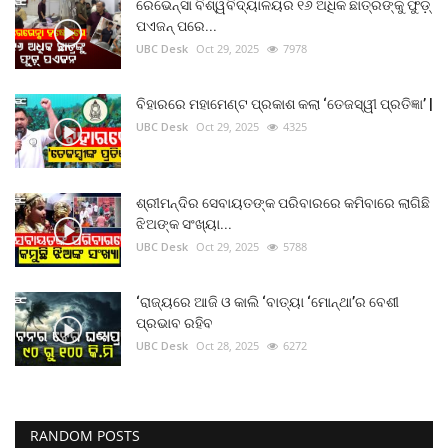
ରେଭେନ୍ସା ବିଶ୍ୱବିଦ୍ୟାଳୟର ୧୬ ଅଧିକ ଛାତ୍ରଙ୍କୁ ଫୁଡ଼୍
ପଏଜନ୍ ପରେ...
UBC Desk
Oct 29, 2025
7978
ବିହାରରେ ମହାମେଣ୍ଟ ପ୍ରକାଶ କଲା ‘ତେଜସ୍ୱୀ ପ୍ରତିଜ୍ଞା’ |
UBC Desk
Oct 29, 2025
4325
ଶ୍ରୀମନ୍ଦିର ସେବାୟତଙ୍କ ପରିବାରରେ କମିବାରେ ଲାଗିଛି
ଝିଅଙ୍କ ସଂଖ୍ୟା...
UBC Desk
Oct 29, 2025
5788
‘ରାଜ୍ୟରେ ଆଜି ଓ କାଲି ‘ବାତ୍ୟା ‘ମୋନ୍ଥା’ର ବେଶୀ
ପ୍ରଭାବ ରହିବ
UBC Desk
Oct 28, 2025
6272
RANDOM POSTS