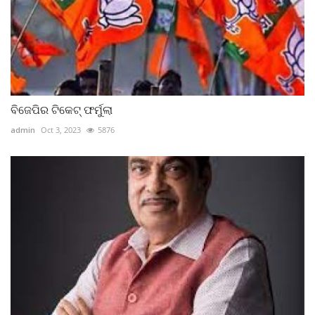
ବିଜେପିର ଟିକେଟ୍‌ ଫର୍ମୁଲା
admin
Oct 3, 2023
5876