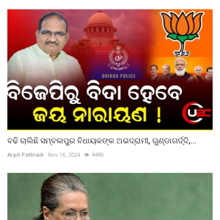
ବଢି ଚାଲିଛି ସମ୍ବଲପୁର ବିଧାୟକଙ୍କ ଅଭଦ୍ରାମୀ, ଗୁଣ୍ଡାଗର୍ଦ୍ଦି,...
Arpit Pattnaik
Nov 16, 2024
4486