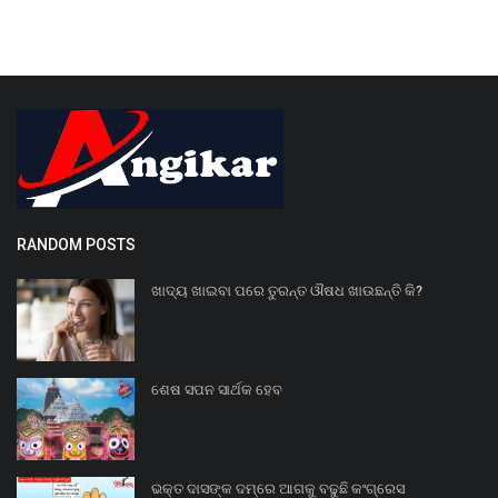
RANDOM POSTS
ଖାଦ୍ୟ ଖାଇବା ପରେ ତୁରନ୍ତ ଔଷଧ ଖାଉଛନ୍ତି କି?
ଶେଷ ସପନ ସାର୍ଥକ ହେବ
ଭକ୍ତ ଦାସଙ୍କ ଦମ୍‌ରେ ଆଗକୁ ବଢୁଛି କଂଗ୍ରେସ