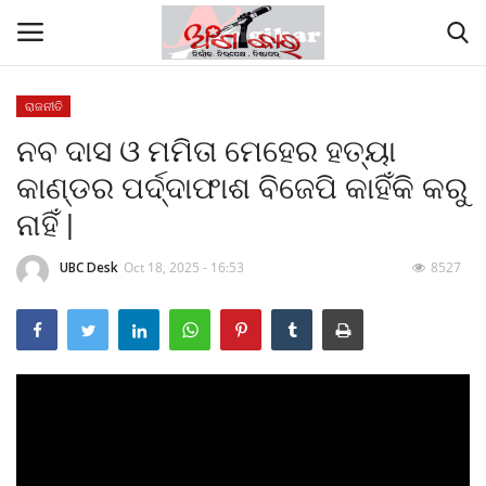
ରାଜନୀତି
ନବ ଦାସ ଓ ମମିତା ମେହେର ହତ୍ୟା
Home
କାଣ୍ଡର ପର୍ଦ୍ଦାଫାଶ ବିଜେପି କାହିଁକି କରୁ
ଗାଜା ଶାନ୍ତି ସମ୍ମିଳନୀରେ ମୋଦୀଙ୍କୁ ପ୍ରଶଂସା
ନାହିଁ |
କଲେ ଟ୍ରମ୍ପ
UBC Desk
Oct 18, 2025 - 16:53
8527
Contact
About
କାର୍ଟୁନ କର୍ଣ୍ଣର
Gallery