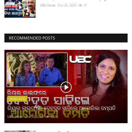
UBC Desk
Oct 25, 2025
17
RECOMMENDED POSTS
ରାଜ୍ୟ ଖବର
ରିୟଲ ଲାଇଫରେ ଦେବଦୂତ ସାଜିଲେ ଆମେରିକା ଦମ୍ପତି
UBC Desk
Oct 30, 2025
9426