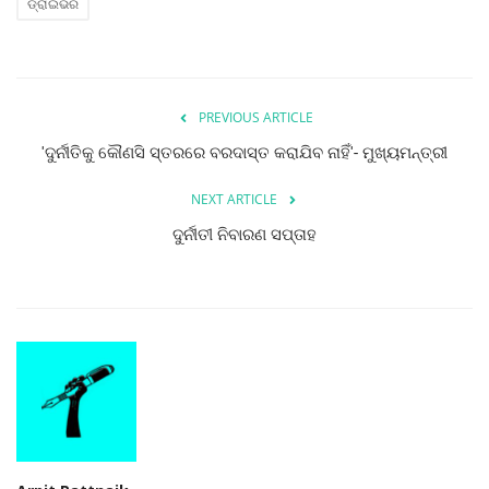
ଡ୍ରାଇଭର
PREVIOUS ARTICLE
'ଦୁର୍ନୀତିକୁ କୌଣସି ସ୍ତରରେ ବରଦାସ୍ତ କରାଯିବ ନାହିଁ'- ମୁଖ୍ୟମନ୍ତ୍ରୀ
NEXT ARTICLE
ଦୁର୍ନୀତୀ ନିବାରଣ ସପ୍ତାହ