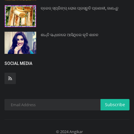
ବ୍ରେଡ୍ ସ୍ପ୍ରିଙ୍ଗ୍ ରୋଲ ପ୍ରସ୍ତୁତି ପ୍ରଣାଳୀ, ଜାଣନ୍ତୁ
ଶାନ୍ତି ସନ୍ଧାନରେ ଆସିଥିଲେ କୃତି ଶାନନ
SOCIAL MEDIA
Subscribe
© 2024 Angikar