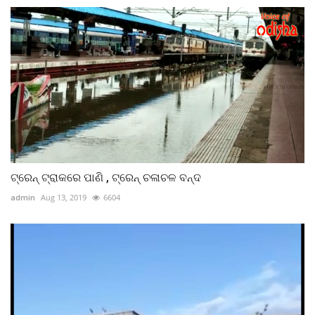
ଟ୍ରେନ୍ ଟ୍ରାକରେ ପାଣି , ଟ୍ରେନ୍ ଚଳାଚଳ ବନ୍ଦ
admin
Aug 13, 2019
6604