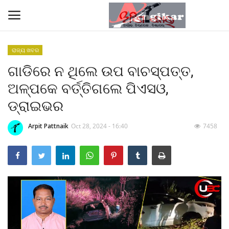
ରାଜ୍ୟ ଖବର
ଗାଡିରେ ନ ଥିଲେ ଉପ ବାଚସ୍ପତ୍ତ,
Home
ଅଳ୍ପକେ ବର୍ତ୍ତିଗଲେ ପିଏସଓ,
ଗାଜା ଶାନ୍ତି ସମ୍ମିଳନୀରେ ମୋଦୀଙ୍କୁ ପ୍ରଶଂସା
ଡ୍ରାଇଭର
କଲେ ଟ୍ରମ୍ପ
Arpit Pattnaik
Oct 28, 2024 - 16:40
7458
Contact
About
କାର୍ଟୁନ କର୍ଣ୍ଣର
Gallery