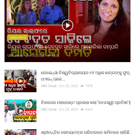
ରାଜ୍ୟ ଖବର
ରିୟଲ ଲାଇଫରେ ଦେବଦୂତ ସାଜିଲେ ଆମେରିକା ଦମ୍ପତି
UBC Desk
Oct 30, 2025
9426
ରେଭେନ୍ସା ବିଶ୍ୱବିଦ୍ୟାଳୟର ୧୬ ଅଧିକ ଛାତ୍ରଙ୍କୁ ଫୁଡ଼୍
ପଏଜନ୍ ପରେ...
UBC Desk
Oct 29, 2025
7978
ବିହାରରେ ମହାମେଣ୍ଟ ପ୍ରକାଶ କଲା ‘ତେଜସ୍ୱୀ ପ୍ରତିଜ୍ଞା’ |
UBC Desk
Oct 29, 2025
4324
ଶ୍ରୀମନ୍ଦିର ସେବାୟତଙ୍କ ପରିବାରରେ କମିବାରେ ଲାଗିଛି