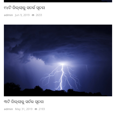
୧୪ଟି ଜିଲ୍ଲାକୁ ସତର୍କ ସୂଚନା
admin
Jun 9, 2019
2633
୩ଟି ଜିଲ୍ଲାକୁ ସର୍ତକ ସୂଚନା
admin
May 31, 2019
2193