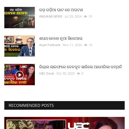
ଗଡ଼ ଗଡ଼ିଆ ଘାଟ ରେ ଅଘଟଣ
ANGIKAR NEWS
Jul 29, 2024
19
ଶପଥ ନେଲେ ନୂଆ ସିଜେଆଇ
Arpit Pattnaik
Nov 11, 2024
16
ରିୟଲ ଲାଇଫରେ ଦେବଦୂତ ସାଜିଲେ ଆମେରିକା ଦମ୍ପତି
UBC Desk
Oct 30, 2025
0
RECOMMENDED POSTS