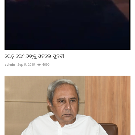
ରୋଡ଼ ରୋମିଓଙ୍କୁ ପିଟିଲେ ଯୁବତୀ
admin
Sep 9, 2019
4690