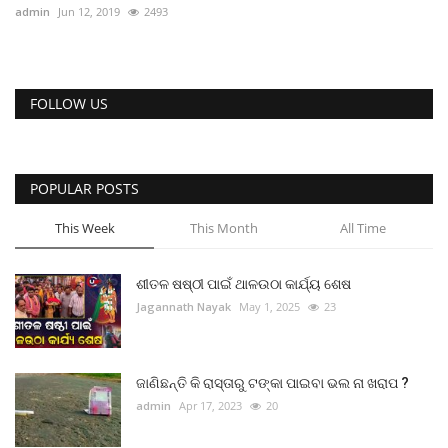
admin
Jun 12, 2019
2493
FOLLOW US
POPULAR POSTS
This Week
This Month
All Time
ଶୀତଳ ଷଷ୍ଠୀ ପାଇଁ ଥାଳଉଠା କାର୍ଯ୍ୟ ଶେଷ
Jagannath Nayak
May 1, 2025
23
ଜାଣିଛନ୍ତି କି ରାସ୍ତାରୁ ଟଙ୍କା ପାଇବା ଭଲ ନା ଖରାପ ?
admin
Apr 17, 2023
20