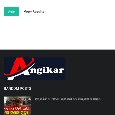
View Results
Vote
RANDOM POSTS
ବସ୍ ଜଳିଯିବା ଘଟଣା: ଚାଲିଗଲା ୨୦ ଯାତ୍ରୀଙ୍କ ଜୀବନ |