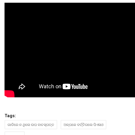
ମନୋରଂଜନ
ଖେଳ ଖବର
ରାଜ୍ୟ
ଗଳ୍ପ ଓ କବିତା
ଅଭୁଲା କଥା
Language
English
ଓଡିଆ
Hindi
Tags:
ଗାଡିରେ ନ ଥିଲେ ଉପ ବାଚସ୍ପତ୍ତ
ଅଳ୍ପକେ ବର୍ତ୍ତିଗଲେ ପିଏସଓ