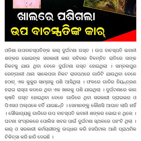
ରାଜନୀତି
ରାଜ୍ୟ ଖବର
ଜାତୀୟ ଖବର
ଓଡିଶା ଉପବାଚସ୍ପତିଙ୍କ କାର୍ ଦୁର୍ଘଟଣା ଗସ୍ତ । ଉପ ବାଚସ୍ପତି ଭବାନୀ
ବିଶେଷ ଖବର
ଶଙ୍କର ଭୋଇଙ୍କ ସରକାରୀ କାର ରବିବାର ବିଳମ୍ବିତ ରାତିରେ ତାଙ୍କ
ନିକଟକୁ ଯାଉ ଥିବା ବେଳେ ଦୁର୍ଘଟଣା ଗସ୍ତ ହୋଇଥିଲା । ସମ୍ବଲପୁର
ସ୍ୱାସ୍ଥ୍ୟ ହିଁ ସମ୍ପଦ
ରେଙ୍ଗାଲୀ ଥାନା ସାଲେପଡା ନିକଟ ରାଜପଥରେ ଗାଡିଟି ଯାଉଥିବା ବେଳେ
ହଠାତ୍ ଏକ କୁକୁର ସାମ୍ନାକୁ ପଶି ଆସିଥିଲା । ଫଳରେ ଗାଡିର ନିୟନ୍ତ୍ରଣ
ବେପାର ବଣିଜ
ହରାଇ ରାସ୍ତା କଡରେ ଥିବା ଏକ ଖାଲକୁ ପଶି ଯାଇଥିଲା । ଦୁର୍ଘଟଣାରେ କାର
କ୍ଷତି ଗସ୍ତ ହୋଇଥିବା ବେଳେ ଗାଡିରେ ଥିବା ସରକାରୀ ଡ୍ରାଇଭର ଓ
ଜାଣିବା କଥା
ପିଏସଓ ଅଲ୍ପକେ ବର୍ତି ଯାଇଛନ୍ତି । ସେମାନଙ୍କୁ କୌଣସି ଆଘାତ ଲାଗି ନାହିଁ
। ସୌଭାଗ୍ୟକୁ ଗାଡିରେ ଉପ ବାଚସ୍ପତି ଭବାନୀ ଶଙ୍କର ଭୋଇ ନ ଥିଲେ ।
ହାଣ୍ଡିଶାଳ
ଘଟଣା ସଂପ୍ରକରେ ପୋଲିସ ଖବର ପାଇଁ ଦୁର୍ଘଟଣା ସ୍ଥଳରେ ପହଂଚି ଥିଲା ।
କାର୍ ଓ ସରକାରୀ କର୍ମଚାରୀଙ୍କୁ ଉଦ୍ଧାର କରି ହସପିଟାଲ ଆଣି ପ୍ରାଥମିକ
ସଂସ୍କୃତି
ଚିକିତ୍ସା କରି ଛାଡି ଦେଇଛି ।