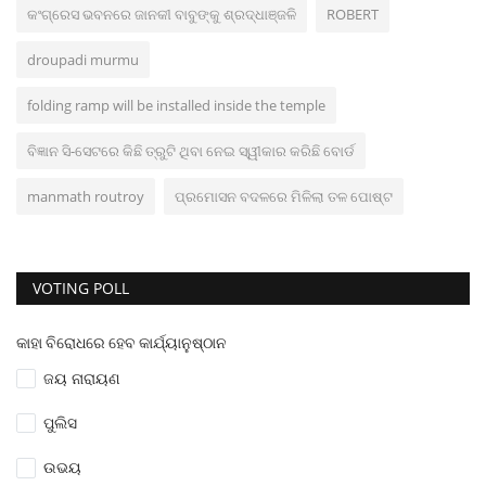
କଂଗ୍ରେସ ଭବନରେ ଜାନକୀ ବାବୁଙ୍କୁ ଶ୍ରଦ୍ଧାଞ୍ଜଳି
ROBERT
droupadi murmu
folding ramp will be installed inside the temple
ବିଜ୍ଞାନ ସି-ସେଟରେ କିଛି ତ୍ରୁଟି ଥିବା ନେଇ ସ୍ୱୀକାର କରିଛି ବୋର୍ଡ
manmath routroy
ପ୍ରମୋସନ ବଦଳରେ ମିଳିଲା ତଳ ପୋଷ୍ଟ
VOTING POLL
କାହା ବିରୋଧରେ ହେବ କାର୍ଯ୍ୟାନୁଷ୍ଠାନ
ଜୟ ନାରାୟଣ
ପୁଲିସ
ଉଭୟ