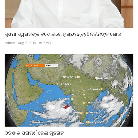
ସୁଷମା ସ୍ୱରାଜଙ୍କ ବିୟୋଗରେ ମୁଖ୍ୟମନ୍ତ୍ରୀ ନବୀନଙ୍କ ଶୋକ
admin
Aug 7, 2019
3353
ଓଡିଶାର ପରାମର୍ଶ ନେଲା ଗୁଜରାଟ