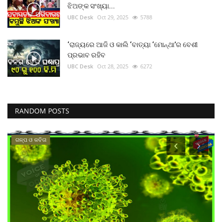
ଝିଅଙ୍କ ସଂଖ୍ୟା...
UBC Desk
Oct 29, 2025
5788
‘ରାଜ୍ୟରେ ଆଜି ଓ କାଲି ‘ବାତ୍ୟା ‘ମୋନ୍ଥା’ର ବେଶୀ
ପ୍ରଭାବ ରହିବ
UBC Desk
Oct 28, 2025
6272
RANDOM POSTS
ଗଳ୍ପ ଓ କବିତା