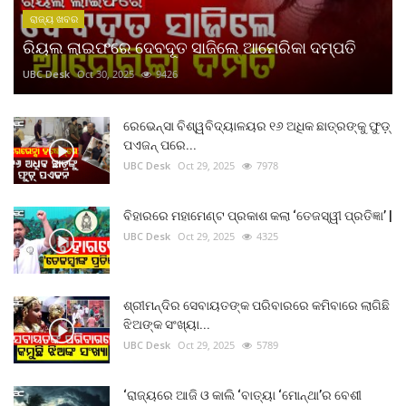
ରାଜ୍ୟ ଖବର
ରିୟଲ ଲାଇଫରେ ଦେବଦୂତ ସାଜିଲେ ଆମେରିକା ଦମ୍ପତି
UBC Desk
Oct 30, 2025
9426
ରେଭେନ୍ସା ବିଶ୍ୱବିଦ୍ୟାଳୟର ୧୬ ଅଧିକ ଛାତ୍ରଙ୍କୁ ଫୁଡ଼୍
ପଏଜନ୍ ପରେ...
UBC Desk
Oct 29, 2025
7978
ବିହାରରେ ମହାମେଣ୍ଟ ପ୍ରକାଶ କଲା ‘ତେଜସ୍ୱୀ ପ୍ରତିଜ୍ଞା’ |
UBC Desk
Oct 29, 2025
4325
ଶ୍ରୀମନ୍ଦିର ସେବାୟତଙ୍କ ପରିବାରରେ କମିବାରେ ଲାଗିଛି
ଝିଅଙ୍କ ସଂଖ୍ୟା...
UBC Desk
Oct 29, 2025
5789
‘ରାଜ୍ୟରେ ଆଜି ଓ କାଲି ‘ବାତ୍ୟା ‘ମୋନ୍ଥା’ର ବେଶୀ