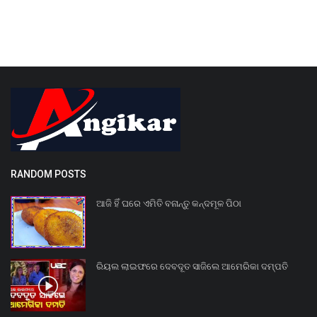
RANDOM POSTS
ଆଜି ହିଁ ଘରେ ଏମିତି ବନାନ୍ତୁ କନ୍ଦମୂଳ ପିଠା
ରିୟଲ ଲାଇଫରେ ଦେବଦୂତ ସାଜିଲେ ଆମେରିକା ଦମ୍ପତି