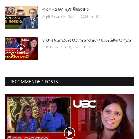
ଶପଥ ନେଲେ ନୂଆ ସିଜେଆଇ
Arpit Pattnaik
Nov 11, 2024
16
ରିୟଲ ଲାଇଫରେ ଦେବଦୂତ ସାଜିଲେ ଆମେରିକା ଦମ୍ପତି
UBC Desk
Oct 30, 2025
0
RECOMMENDED POSTS