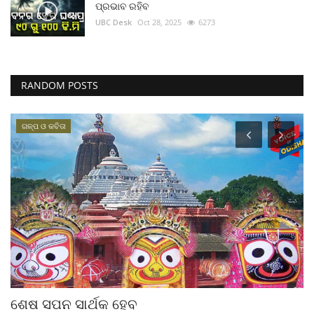
ପ୍ରଭାବ ରହିବ
UBC Desk
Oct 28, 2025
6273
RANDOM POSTS
ଗଳ୍ପ ଓ କବିତା
ଶେଷ ସପନ ସାର୍ଥକ ହେବ
ଧ