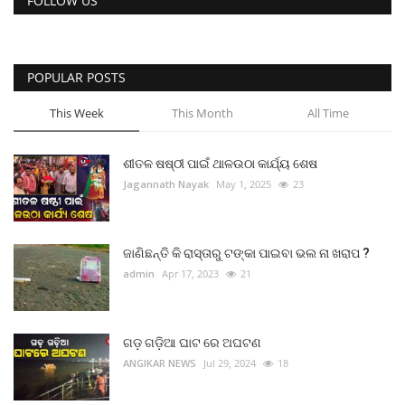
FOLLOW US
ମନୋରଂଜନ
ଖେଳ ଖବର
POPULAR POSTS
This Week
This Month
All Time
ରାଜ୍ୟ
ଗଳ୍ପ ଓ କବିତା
ଶୀତଳ ଷଷ୍ଠୀ ପାଇଁ ଥାଳଉଠା କାର୍ଯ୍ୟ ଶେଷ
Jagannath Nayak
May 1, 2025
23
ଅଭୁଲା କଥା
ଜାଣିଛନ୍ତି କି ରାସ୍ତାରୁ ଟଙ୍କା ପାଇବା ଭଲ ନା ଖରାପ ?
Language
admin
Apr 17, 2023
21
English
ଓଡିଆ
Hindi
ଗଡ଼ ଗଡ଼ିଆ ଘାଟ ରେ ଅଘଟଣ
ANGIKAR NEWS
Jul 29, 2024
18