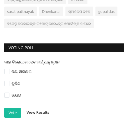
sarat pattnayak
Dhenkanal
ସ୍ବଧୀନତା ଦିବସ
gopal das
ବିଜେଡ଼ି ସରକାରଙ୍କ ରିମୋଟ୍ ନରେନ୍ଦ୍ର ମୋଦୀଙ୍କ ହାତରେ
VOTING POLL
କାହା ବିରୋଧରେ ହେବ କାର୍ଯ୍ୟାନୁଷ୍ଠାନ
ଜୟ ନାରାୟଣ
ପୁଲିସ
ଉଭୟ
View Results
Vote