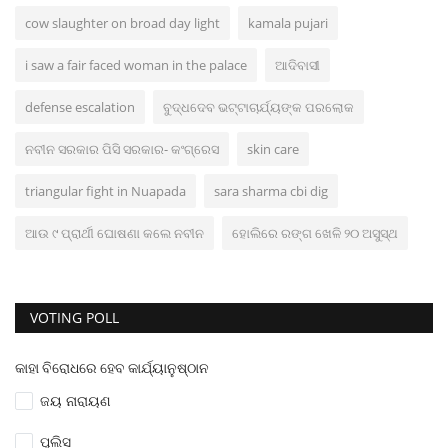
cow slaughter on broad day light
kamala pujari
i saw a fair faced woman in the palace
ଆଦିବାସୀ
defense escalation
ବୁଦ୍ଧଦେବ ଭଟ୍ଟାଚାର୍ଯ୍ୟଙ୍କ ପରଲୋକ
ନବୀନ ସରକାର ପିସି ସରକାର- କଂଗ୍ରେସ
skin care
triangular fight in Nuapada
sara sharma cbi dig
ଆଉ ୯ ପ୍ରାର୍ଥୀ ଘୋଷଣା କଲେ ନବୀନ
ହୋଲିରେ ରଙ୍ଗ ଖେଳି ୨୦ ଅସୁସ୍ଥ
VOTING POLL
କାହା ବିରୋଧରେ ହେବ କାର୍ଯ୍ୟାନୁଷ୍ଠାନ
ଜୟ ନାରାୟଣ
ପୁଲିସ