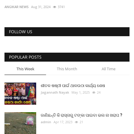
ରାଜନୀତି
ANGIKAR NEWS
Aug 31, 2024
3741
ରାଜ୍ୟ ଖବର
FOLLOW US
ଜାତୀୟ ଖବର
ବିଶେଷ ଖବର
POPULAR POSTS
ସ୍ୱାସ୍ଥ୍ୟ ହିଁ ସମ୍ପଦ
This Week
This Month
All Time
ବେପାର ବଣିଜ
ଶୀତଳ ଷଷ୍ଠୀ ପାଇଁ ଥାଳଉଠା କାର୍ଯ୍ୟ ଶେଷ
Jagannath Nayak
May 1, 2025
24
ଜାଣିବା କଥା
ହାଣ୍ଡିଶାଳ
ଜାଣିଛନ୍ତି କି ରାସ୍ତାରୁ ଟଙ୍କା ପାଇବା ଭଲ ନା ଖରାପ ?
admin
Apr 17, 2023
21
ସଂସ୍କୃତି