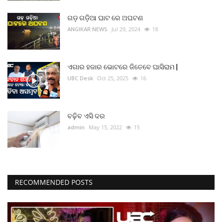
ମନୋରଂଜନ
ଗଡ଼ ଗଡ଼ିଆ ଘାଟ ରେ ଅଘଟଣ
ANGIKAR NEWS
Jul 29, 2024
18
ଖେଳ ଖବର
ରାଜ୍ୟ
ଏଗାର ହଜାର ଭୋଟରେ ଜିତେବେ ଘାସିରାମ |
UBC Desk
Oct 25, 2025
16
ଗଳ୍ପ ଓ କବିତା
ଅଭୁଲା କଥା
ବଢ଼ିବ ଏସି ଦର
admin
May 15, 2022
15
Language
English
ଓଡିଆ
Hindi
RECOMMENDED POSTS