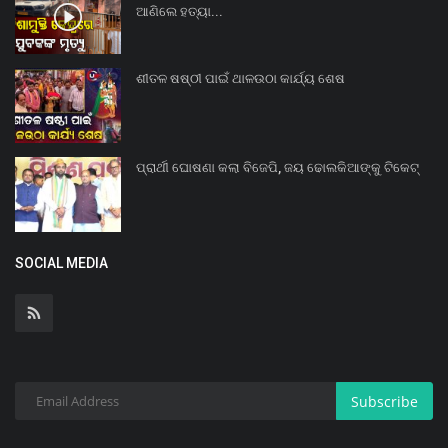
ଆଣିଲେ ହତ୍ୟା...
ଶୀତଳ ଷଷ୍ଠୀ ପାଇଁ ଥାଳଉଠା କାର୍ଯ୍ୟ ଶେଷ
ପ୍ରାର୍ଥୀ ଘୋଷଣା କଲା ବିଜେପି, ଜୟ ଢୋଲକିଆଙ୍କୁ ଟିକେଟ୍
SOCIAL MEDIA
Subscribe