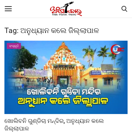
Tag:
ଅନୁଧ୍ୟାନ କଲେ ଜିଲ୍ଲାପାଳ
Home
ସଂସ୍କୃତି
ଗାଜା ଶାନ୍ତି ସମ୍ମିଳନୀରେ ମୋଦୀଙ୍କୁ ପ୍ରଶଂସା
କଲେ ଟ୍ରମ୍ପ
Contact
About
କାର୍ଟୁନ କର୍ଣ୍ଣର
ଖୋଲିବନି ଗୁଣ୍ଡିଚା ମନ୍ଦିର, ଅନୁଧ୍ୟାନ କଲେ
Gallery
ଜିଲ୍ଲାପାଳ