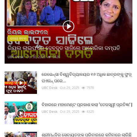
ରାଜ୍ୟ ଖବର
ରିୟଲ ଲାଇଫରେ ଦେବଦୂତ ସାଜିଲେ ଆମେରିକା ଦମ୍ପତି
UBC Desk
Oct 30, 2025
9426
ରେଭେନ୍ସା ବିଶ୍ୱବିଦ୍ୟାଳୟର ୧୬ ଅଧିକ ଛାତ୍ରଙ୍କୁ ଫୁଡ଼୍
ପଏଜନ୍ ପରେ...
UBC Desk
Oct 29, 2025
7978
ବିହାରରେ ମହାମେଣ୍ଟ ପ୍ରକାଶ କଲା ‘ତେଜସ୍ୱୀ ପ୍ରତିଜ୍ଞା’ |
UBC Desk
Oct 29, 2025
4325
ଶ୍ରୀମନ୍ଦିର ସେବାୟତଙ୍କ ପରିବାରରେ କମିବାରେ ଲାଗିଛି