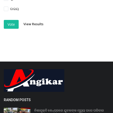
ଉଭୟ
View Results
Vote
RANDOM POSTS
ନିଶାମୁକ୍ତି କେନ୍ଦ୍ରରେ ଯୁବକଙ୍କ ମୃତ୍ୟୁ ପରେ ପରିବାର