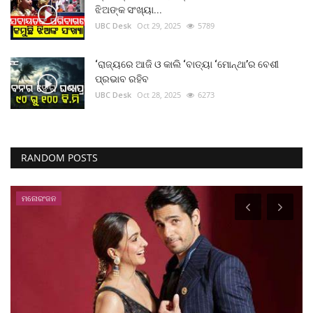
ଝିଅଙ୍କ ସଂଖ୍ୟା...
UBC Desk
Oct 29, 2025
5789
‘ରାଜ୍ୟରେ ଆଜି ଓ କାଲି ‘ବାତ୍ୟା ‘ମୋନ୍ଥା’ର ବେଶୀ
ପ୍ରଭାବ ରହିବ
UBC Desk
Oct 28, 2025
6273
RANDOM POSTS
ମନୋରଂଜନ