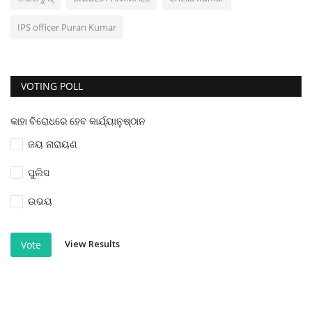
IPS officer Puran Kumar
VOTING POLL
କାହା ବିରୋଧରେ ହେବ କାର୍ଯ୍ୟାନୁଷ୍ଠାନ
ଜୟ ନାରାୟଣ
ପୁଲିସ
ଉଭୟ
View Results
Vote