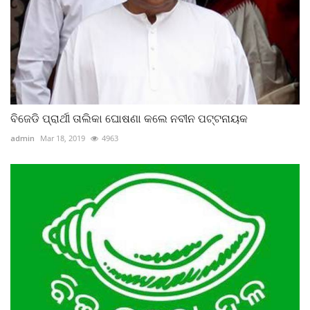
ବିଜେଡି ପ୍ରାର୍ଥୀ ତାଲିକା ଘୋଷଣା କଲେ ନବୀନ ପଟ୍ଟନାୟକ
admin
Mar 18, 2019
4963