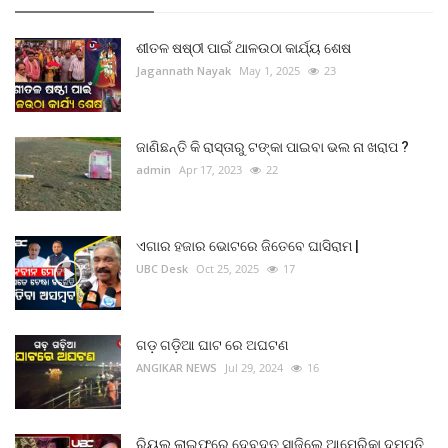
ଶୀତଳ ଷଷ୍ଠୀ ପାଇଁ ଥାଳଉଠା କାର୍ଯ୍ୟ ଶେଷ
Jagannath Nayak
May 1, 2025
23
ଜାଣିଛନ୍ତି କି ରାସ୍ତାରୁ ଟଙ୍କା ପାଇବା ଭଲ ନା ଖରାପ ?
admin
Apr 17, 2023
22
ଏଗାର ହଜାର ଭୋଟରେ ଜିତେବେ ଘାସିରାମ |
UBC Desk
Oct 25, 2025
17
ଗଡ଼ ଗଡ଼ିଆ ଘାଟ ରେ ଅଘଟଣ
ANGIKAR NEWS
Jul 29, 2024
16
ରିୟଲ ଲାଇଫରେ ଦେବଦୂତ ସାଜିଲେ ଆମେରିକା ଦମ୍ପତି