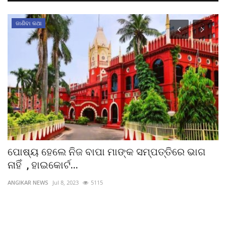
ଜାଣିବା କଥା
ପୋଷ୍ୟ ହେଲେ ନିଜ ବାପା ମାଙ୍କ ସମ୍ପତ୍ତିରେ ଭାଗ
ପ
ନାହିଁ , ହାଇକୋର୍ଟ...
ଟ
ANGIKAR NEWS
Jul 8, 2023
5115
AN