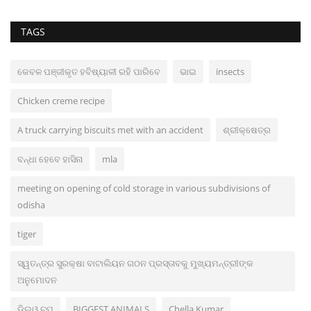
TAGS
କେବଳ ପଞ୍ଜୀକୃତ ହବିଷ୍ୟାଳୀ ରହି ପାରିବେ
ଭାଇ
insects
Chicken creme recipe
A truck carrying biscuits met with an accident
ଶ୍ରୀକ୍ଷେତ୍ର
ବନ୍ଧା ହେବେ ହାସିନା
mla
meeting on opening of cold storage in various subdivisions of
odisha
tiger
ସ୍ୱତନ୍ତ୍ର ସୁରକ୍ଷା ବାଟାଲିୟନ ଗଠନ ପ୍ରସ୍ତାବକୁ ମୁଖ୍ୟମନ୍ତ୍ରୀଙ୍କ
ଅନୁମୋଦନ
ଡିଇଓ ଚୁପ୍‌
BIGGEST ANIMALS
Chella Kumar