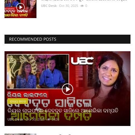
UBC Desk
Oct 30, 2025
0
RECOMMENDED POSTS
ରାଜ୍ୟ ଖବର
ରିୟଲ ଲାଇଫରେ ଦେବଦୂତ ସାଜିଲେ ଆମେରିକା ଦମ୍ପତି
UBC Desk
Oct 30, 2025
9426