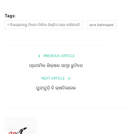
ମନୋରଂଜନ
Tags:
ଖେଳ ଖବର
୯ ବିଧାୟକଙ୍କୁ ଟିକେଟ ମିଳିବା ନିଶ୍ଚିତ:ତାରା ବାହିନୀପତି
tara bahinipati
ରାଜ୍ୟ
ଗଳ୍ପ ଓ କବିତା
PREVIOUS ARTICLE
ପ୍ରଥମିକ ଶିକ୍ଷକ ସମୂହ ଛୁଟିରେ
ଅଭୁଲା କଥା
NEXT ARTICLE
Language
ଘୁଙ୍ଗୁଡ଼ି ବି କ୍ଷତିକାରକ
English
ଓଡିଆ
Hindi