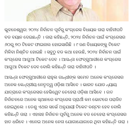
ରାଜନୀତି
ରାଜ୍ୟ ଖବର
ଭୁବନେଶ୍ୱର: ୨୦୨୪ ନିର୍ବାଚନ ପୂର୍ବରୁ କଂଗ୍ରେସ ବିଧାୟକ ତାରା ବାହିନୀପତି
ଜାତୀୟ ଖବର
ବଡ ବୟାନ ଦେଇଛନ୍ତି । ତାରା କହିଛନ୍ତି, ୨୦୨୪ ନିର୍ବାଚନ ପାଇଁ କଂଗ୍ରେସର
୬୦ରୁ ୭୦ ଟିକେଟ ଫାଇନାଲ ହୋଇସାରିଛି । ୯ ଜଣ ବିଧାୟକଙ୍କୁ ଟିକେଟ
ବିଶେଷ ଖବର
ମିଳିବା ନିଶ୍ଚିତ ହୋଇଛି । ସବୁଠୁ ବଡ କଥା ହେଉଛି, ୨୦୨୪ ନିର୍ବାଚନ ପାଇଁ
କଂଗ୍ରେସ ଆଗୁଆ ଟିକେଟ ଦେବ । ଆସନ୍ତା ଫେବ୍ରୁଆରୀରେ କଂଗ୍ରେସ
ସ୍ୱାସ୍ଥ୍ୟ ହିଁ ସମ୍ପଦ
ଆଗୁଆ ଟିକେଟ ଦେବ ବୋଲି କହିଛନ୍ତି ତାରା ବାହିନୀପତି ।
ଆସନ୍ତା ଫେବ୍ରୁଆରୀରେ ରାହୁଲ ଗାନ୍ଧୀଙ୍କ ସମେତ ଅନେକ କଂଗ୍ରେସର
ବେପାର ବଣିଜ
ଅନେକ କେନ୍ଦ୍ରୀୟ ନେତୃତ୍ୱ ଓଡ଼ିଶା ଆସିବେ । ଭାରତ ଯୋଡ ନ୍ୟାୟ
ଯାତ୍ରାରେ କଂଗ୍ରେସର ହେଭିୱେଟ ଚେହେରା ଓଡ଼ିଶା ଆସିବେ । ଗତ
ଜାଣିବା କଥା
ନିର୍ବାଚନରେ ଅନେକ ସ୍ଥାନରେ କଂଗ୍ରେସ ପ୍ରାର୍ଥୀ କମ ଭୋଟରେ ପରାଜିତ
ହୋଇଥିଲେ । ତେଣୁ ଏଥର ସର୍ଭେ ଅନୁଯାୟୀ ଟିକେଟ ବଣ୍ଟନ ହେବ ବୋଲି
ହାଣ୍ଡିଶାଳ
କହିଛନ୍ତି ତାରା । ଏହାସହ ନିର୍ବାଚନ ପୂର୍ବରୁ ଅନେକ ବଡ ଚେହେରା କଂଗ୍ରେସର
ହାତ ଧରିବେ । ଏନେଇ ଅନେକ ନେତା ଯୋଗାଯୋଗରେ ଥିବା କହିଛନ୍ତି ତାରା ।
ସଂସ୍କୃତି