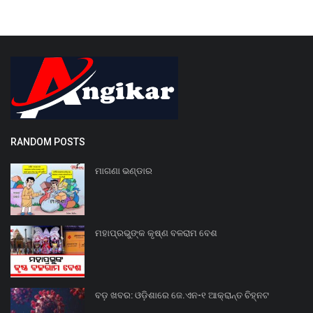
RANDOM POSTS
ମାଗଣା ଭଣ୍ଡାର
ମହାପ୍ରଭୁଙ୍କ କୃଷ୍ଣ ବଳରାମ ବେଶ
ବଡ଼ ଖବର: ଓଡ଼ିଶାରେ ଜେ.ଏନ-୧ ଆକ୍ରାନ୍ତ ଚିହ୍ନଟ