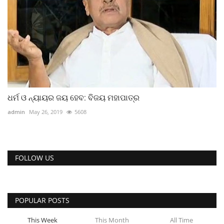
ଧର୍ମ ଓ ନ୍ୟାୟର ଜୟ ହେବ: ବିଜୟ ମହାପାତ୍ର
admin
May 26, 2019
5608
FOLLOW US
POPULAR POSTS
This Week
This Month
All Time