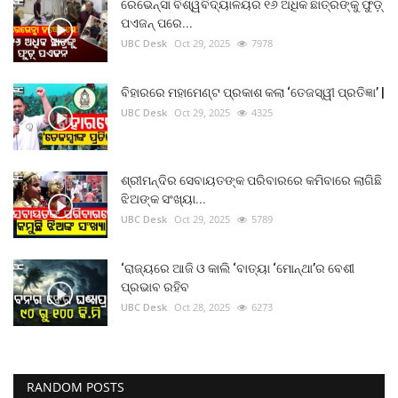
ରେଭେନ୍ସା ବିଶ୍ୱବିଦ୍ୟାଳୟର ୧୬ ଅଧିକ ଛାତ୍ରଙ୍କୁ ଫୁଡ଼୍
ପଏଜନ୍ ପରେ...
UBC Desk
Oct 29, 2025
7978
ବିହାରରେ ମହାମେଣ୍ଟ ପ୍ରକାଶ କଲା ‘ତେଜସ୍ୱୀ ପ୍ରତିଜ୍ଞା’ |
UBC Desk
Oct 29, 2025
4325
ଶ୍ରୀମନ୍ଦିର ସେବାୟତଙ୍କ ପରିବାରରେ କମିବାରେ ଲାଗିଛି
ଝିଅଙ୍କ ସଂଖ୍ୟା...
UBC Desk
Oct 29, 2025
5789
‘ରାଜ୍ୟରେ ଆଜି ଓ କାଲି ‘ବାତ୍ୟା ‘ମୋନ୍ଥା’ର ବେଶୀ
ପ୍ରଭାବ ରହିବ
UBC Desk
Oct 28, 2025
6273
RANDOM POSTS