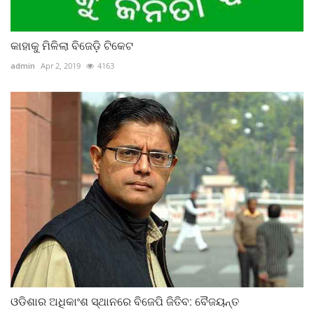
କାହାକୁ ମିଳିଲା ବିଜେଡ଼ି ଟିକେଟ
admin
Apr 2, 2019
4163
ଓଡିଶାର ଅଧିକାଂଶ ସ୍ଥାନରେ ବିଜେପି ଜିତିବ: ବୈଜୟନ୍ତ