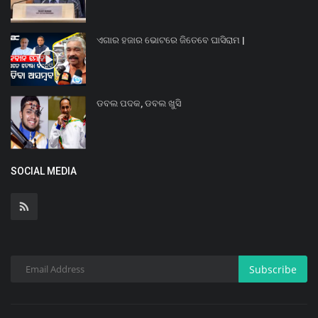
ଏଗାର ହଜାର ଭୋଟରେ ଜିତେବେ ଘାସିରାମ |
ଡବଲ ପଦକ, ଡବଲ ଖୁସି
SOCIAL MEDIA
Subscribe