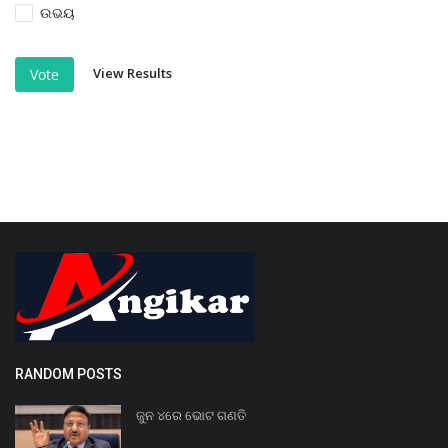
ଉଭୟ
View Results
Vote
RANDOM POSTS
ଜୁନ ୪ରେ ଭୋଟ ଗଣତି