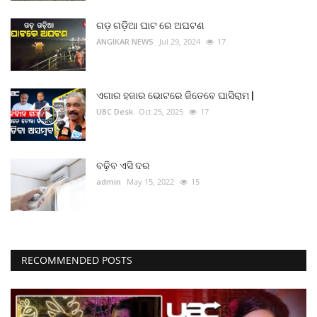
ମନୋରଂଜନ
ଗଡ଼ ଗଡ଼ିଆ ଘାଟ ରେ ଅଘଟଣ
ANGIKAR NEWS
Jul 29, 2024
17
ଖେଳ ଖବର
ରାଜ୍ୟ
ଏଗାର ହଜାର ଭୋଟରେ ଜିତେବେ ଘାସିରାମ |
UBC Desk
Oct 25, 2025
17
ଗଳ୍ପ ଓ କବିତା
ଅଭୁଲା କଥା
ବଢ଼ିବ ଏସି ଦର
admin
May 15, 2022
15
Language
English
ଓଡିଆ
Hindi
RECOMMENDED POSTS