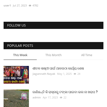
ରାଜନୀତି
user1
Jul 27, 2023
4782
ରାଜ୍ୟ ଖବର
FOLLOW US
ଜାତୀୟ ଖବର
ବିଶେଷ ଖବର
POPULAR POSTS
ସ୍ୱାସ୍ଥ୍ୟ ହିଁ ସମ୍ପଦ
This Week
This Month
All Time
ବେପାର ବଣିଜ
ଶୀତଳ ଷଷ୍ଠୀ ପାଇଁ ଥାଳଉଠା କାର୍ଯ୍ୟ ଶେଷ
Jagannath Nayak
May 1, 2025
24
ଜାଣିବା କଥା
ହାଣ୍ଡିଶାଳ
ଜାଣିଛନ୍ତି କି ରାସ୍ତାରୁ ଟଙ୍କା ପାଇବା ଭଲ ନା ଖରାପ ?
admin
Apr 17, 2023
22
ସଂସ୍କୃତି