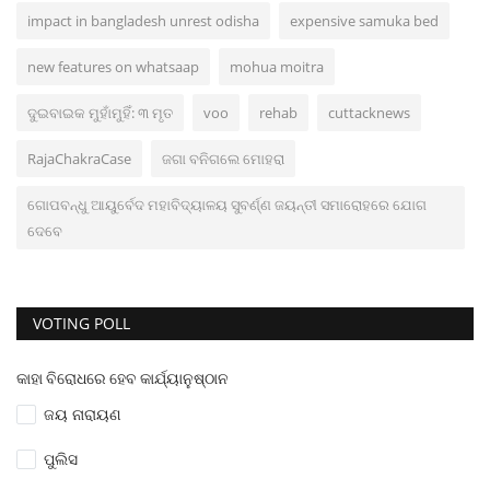
impact in bangladesh unrest odisha
expensive samuka bed
new features on whatsaap
mohua moitra
ଦୁଇବାଇକ ମୁହାଁମୁହିଁ: ୩ ମୃତ
voo
rehab
cuttacknews
RajaChakraCase
ଜଗା ବନିଗଲେ ମୋହରା
ଗୋପବନ୍ଧୁ ଆୟୁର୍ବେଦ ମହାବିଦ୍ୟାଳୟ ସୁବର୍ଣ୍ଣ ଜୟନ୍ତୀ ସମାରୋହରେ ଯୋଗ
ଦେବେ
VOTING POLL
କାହା ବିରୋଧରେ ହେବ କାର୍ଯ୍ୟାନୁଷ୍ଠାନ
ଜୟ ନାରାୟଣ
ପୁଲିସ