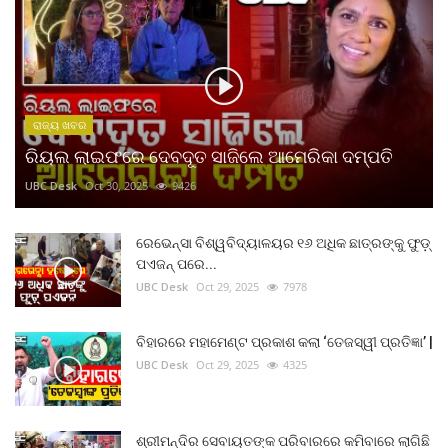
ରାଜ୍ୟ ଖବର
ରିୟଲ ଲାଇଫରେ ଦେବଦୂତ ସାଜିଲେ ଆମେରିକା ଦମ୍ପତି
UBC Desk
Oct 30, 2025
9426
ରେଭେନ୍ସା ବିଶ୍ୱବିଦ୍ୟାଳୟର ୧୬ ଅଧିକ ଛାତ୍ରଙ୍କୁ ଫୁଡ଼୍
ପଏଜନ୍ ପରେ...
UBC Desk
Oct 29, 2025
7978
ବିହାରରେ ମହାମେଣ୍ଟ ପ୍ରକାଶ କଲା ‘ତେଜସ୍ୱୀ ପ୍ରତିଜ୍ଞା’ |
UBC Desk
Oct 29, 2025
4325
ଶ୍ରୀମନ୍ଦିର ସେବାୟତଙ୍କ ପରିବାରରେ କମିବାରେ ଲାଗିଛି