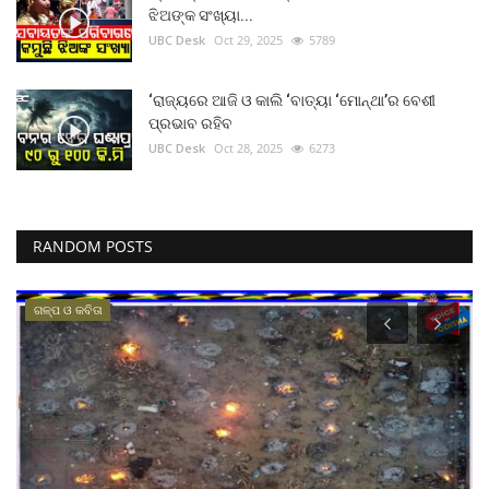
ଝିଅଙ୍କ ସଂଖ୍ୟା...
UBC Desk
Oct 29, 2025
5789
‘ରାଜ୍ୟରେ ଆଜି ଓ କାଲି ‘ବାତ୍ୟା ‘ମୋନ୍ଥା’ର ବେଶୀ
ପ୍ରଭାବ ରହିବ
UBC Desk
Oct 28, 2025
6273
RANDOM POSTS
ଗଳ୍ପ ଓ କବିତା