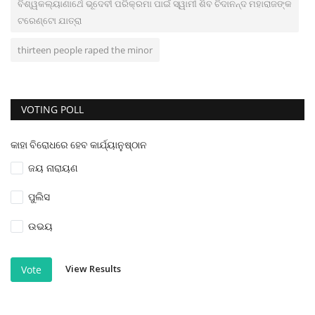
ବିଶ୍ୱକଲ୍ୟାଣାର୍ଥେ ଭୂଦେବୀ ପରିକ୍ରମା ପାଇଁ ସ୍ୱାମୀ ଶିବ ଚିଦାନନ୍ଦ ମହାରାଜଙ୍କ
ଟରେଣ୍ଟୋ ଯାତ୍ରା
thirteen people raped the minor
VOTING POLL
କାହା ବିରୋଧରେ ହେବ କାର୍ଯ୍ୟାନୁଷ୍ଠାନ
ଜୟ ନାରାୟଣ
ପୁଲିସ
ଉଭୟ
View Results
Vote