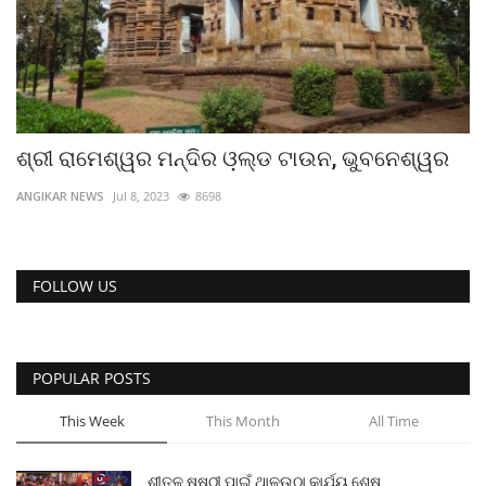
ଶ୍ରୀ ରାମେଶ୍ୱର ମନ୍ଦିର ଓ଼ଲ୍ଡ ଟାଉନ, ଭୁବନେଶ୍ୱର
ANGIKAR NEWS
Jul 8, 2023
8698
FOLLOW US
POPULAR POSTS
This Week
This Month
All Time
ଶୀତଳ ଷଷ୍ଠୀ ପାଇଁ ଥାଳଉଠା କାର୍ଯ୍ୟ ଶେଷ