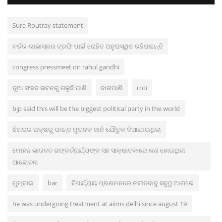
Sura Routray statement
ବର୍ଡର-ଗାଭାସ୍କର ଟ୍ରଫି ପାଇଁ ରୋହିତ ଅନୁପସ୍ଥିତ ରହିପାରନ୍ତି
congress pressmeet on rahul gandhi
ନୂଆ ସଂସଦ ଭବନରୁ ଗଳୁଛି ପାଣି
ଦାନାପାଣି
roti
bjp said this will be the biggest political party in the world
ଝିଅଘର ପକ୍ଷରୁ ପସନ୍ଦ ମୁତାବକ ଜାନି ଯୌତୁକ ଦିଆଯାଇଥିଲା
ମୋହନ ଭାଗବତ ଶଙ୍କର୍ଚ୍ଚାର୍ଯ୍ୟଙ୍କ ସହ ସାକ୍ଷାତକାରେ କଣ ହୋଇଥିଲା
ଆଲୋଚନା
ମୁମ୍ବାଇ
bar
ବିପର୍ଯ୍ୟୟ ପ୍ରଶମନରେ ନବୀନବାବୁ ସବୁଠୁ ଆଗରେ
he was undergoing treatment at aiims delhi since august 19