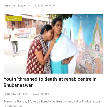
ରାଜନୀତି
Jagannath Nayak
Apr 15, 2025
9006
ରାଜ୍ୟ ଖବର
ରାଜ୍ୟ ଖବର
ଜାତୀୟ ଖବର
ବିଶେଷ ଖବର
ସ୍ୱାସ୍ଥ୍ୟ ହିଁ ସମ୍ପଦ
ବେପାର ବଣିଜ
ଜାଣିବା କଥା
Youth 'thrashed to death' at rehab centre in
Bhubaneswar
ହାଣ୍ଡିଶାଳ
Arpit Pattnaik
Nov 11, 2024
5541
ସଂସ୍କୃତି
Sumanta Panda, 36, was allegedly beaten to death at a Bhubaneswar
rehab centre....