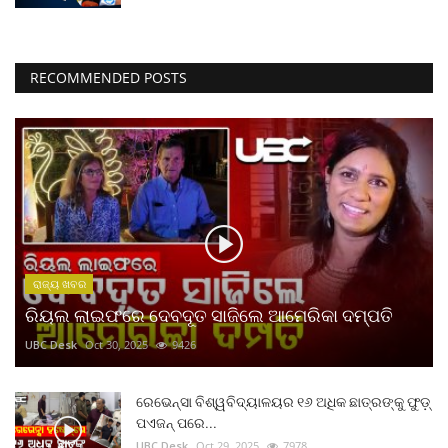
RECOMMENDED POSTS
ରାଜ୍ୟ ଖବର
ରିୟଲ ଲାଇଫରେ ଦେବଦୂତ ସାଜିଲେ ଆମେରିକା ଦମ୍ପତି
UBC Desk
Oct 30, 2025
9426
ରେଭେନ୍ସା ବିଶ୍ୱବିଦ୍ୟାଳୟର ୧୬ ଅଧିକ ଛାତ୍ରଙ୍କୁ ଫୁଡ଼୍
ପଏଜନ୍ ପରେ...
UBC Desk
Oct 29, 2025
7978