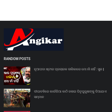
RANDOM POSTS
ନୂଆପଡା ଷ୍ଟାର ପ୍ରଚାରକ ତାଲିକାରେ ମୋ ନାଁ ନାହିଁ : ସୁର |
ଦୀପାବଳିରେ କାଉଁରିଆ କାଠି ଜଳାଇ ପିତୃପୁରୁଷଙ୍କୁ ଦିଆଯାଏ
ସମ୍ମାନ