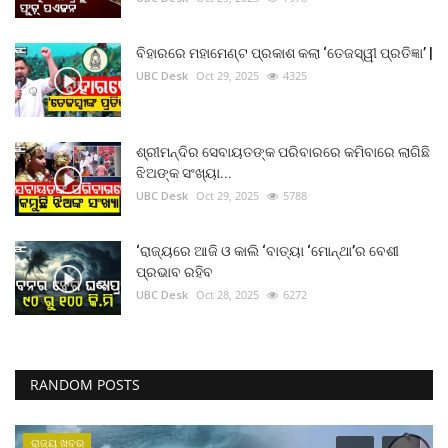
ବିହାରରେ ମହାମେଣ୍ଟ ପ୍ରକାଶ କଲା ‘ତେଜସ୍ୱୀ ପ୍ରତିଜ୍ଞା’ |
UBC Desk
Oct 29, 2025
4325
ଶ୍ରୀମନ୍ଦିର ସେବାୟତଙ୍କ ପରିବାରରେ କମିବାରେ ଲାଗିଛି
ଝିଅଙ୍କ ସଂଖ୍ୟା...
UBC Desk
Oct 29, 2025
5788
‘ରାଜ୍ୟରେ ଆଜି ଓ କାଲି ‘ବାତ୍ୟା ‘ମୋନ୍ଥା’ର ବେଶୀ
ପ୍ରଭାବ ରହିବ
UBC Desk
Oct 28, 2025
6272
RANDOM POSTS
ରାଜ୍ୟ ଖବର