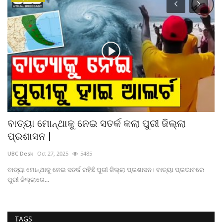
ବାତ୍ୟା ମୋନ୍ଥାକୁ ନେଇ ସତର୍କ କଲା ପୁରୀ ଜିଲ୍ଲା
ଆ
ପ୍ରଶାସନ |
କ
UBC Desk
Oct 27, 2025
5485
ad
ବାତ୍ୟା ମୋନ୍ଥାକୁ ନେଇ ସତର୍କ ରହିଛି ପୁରୀ ଜିଲ୍ଲା ପ୍ରଶାସନ। ବାତ୍ୟା ପ୍ରଭାବରେ
ପୁରୀ ଜିଲ୍ଲାରେ...
TAGS