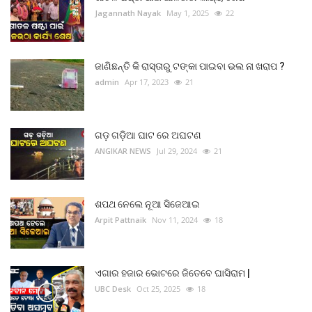
Jagannath Nayak
May 1, 2025
22
ଜାଣିଛନ୍ତି କି ରାସ୍ତାରୁ ଟଙ୍କା ପାଇବା ଭଲ ନା ଖରାପ ?
admin
Apr 17, 2023
21
ଗଡ଼ ଗଡ଼ିଆ ଘାଟ ରେ ଅଘଟଣ
ANGIKAR NEWS
Jul 29, 2024
21
ଶପଥ ନେଲେ ନୂଆ ସିଜେଆଇ
Arpit Pattnaik
Nov 11, 2024
18
ଏଗାର ହଜାର ଭୋଟରେ ଜିତେବେ ଘାସିରାମ |
UBC Desk
Oct 25, 2025
18