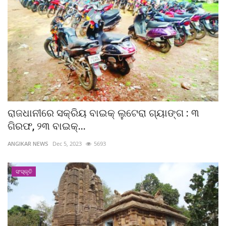
ରାଜଧାନୀରେ ସକ୍ରିୟ ବାଇକ୍‌ ଲୁଟେରା ଗ୍ୟାଙ୍ଗ : ୩
ଗିରଫ, ୨୩ ବାଇକ୍‌...
ANGIKAR NEWS
Dec 5, 2023
5693
ସଂସ୍କୃତି