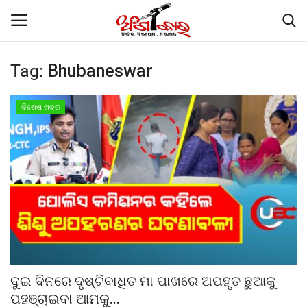
Tag:
Bhubaneswar
Home
ବିଶେଷ ଖବର
ଗାଜା ଶାନ୍ତି ସମ୍ମିଳନୀରେ ମୋଦୀଙ୍କୁ ପ୍ରଶଂସା
କଲେ ଟ୍ରମ୍ପ
Contact
About
କାର୍ଟୁନ କର୍ଣ୍ଣର
ଦୁଇ ଦିନରେ ଦୃଷ୍ଟିବାଧିତ ମା ପାଖରେ ଅପହୃତ ଛୁଆକୁ
Gallery
ପହଞ୍ଚାଇବା ଆମକୁ...