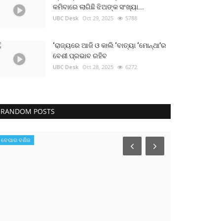
କମିବାରେ ଲାଗିଛି ଝିଅଙ୍କ ସଂଖ୍ୟା...
UBC Desk
Oct 29, 2025
5788
‘ରାଜ୍ୟରେ ଆଜି ଓ କାଲି ‘ବାତ୍ୟା ‘ମୋନ୍ଥା’ର
ବେଶୀ ପ୍ରଭାବ ରହିବ
UBC Desk
Oct 28, 2025
6272
RANDOM POSTS
ବେପାର ବଣିଜ
ଜାଣିବା କଥା