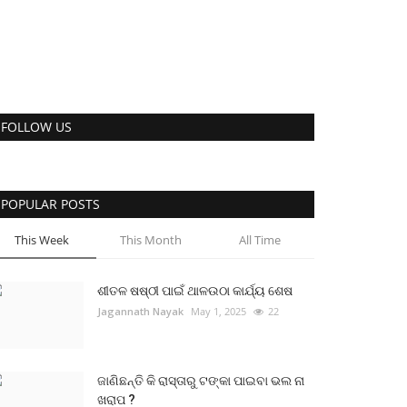
FOLLOW US
POPULAR POSTS
This Week
This Month
All Time
ଶୀତଳ ଷଷ୍ଠୀ ପାଇଁ ଥାଳଉଠା କାର୍ଯ୍ୟ ଶେଷ
Jagannath Nayak
May 1, 2025
22
ଜାଣିଛନ୍ତି କି ରାସ୍ତାରୁ ଟଙ୍କା ପାଇବା ଭଲ ନା
ଖରାପ ?