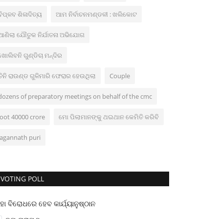
ବିପ୍ଳବ ଶିଳାଦିତ୍ୟ
ଆମ ନିର୍ବାଚନମଣ୍ଡଳୀ : ଖଲିକୋଟ
ଆଣିଲା ଯୌତୁକ ନିର୍ଯାତନା ଅଭିଯୋଗ
ଖୋଲିବନି ଗୁଣ୍ଡିଚା ମନ୍ଦିର
ତିନି ରାଉଣ୍ଡ ଗୁଳିମାରି ଫେରାର ହେଉଥିଲା
Couple
dozens of preparatory meetings on behalf of the cmc
loot 40000 crore
ମୋ ପିଲାମାନଙ୍କୁ ଥଇଥାନ କେମିତି କରିବି
jagannath puri
VOTING POLL
ହା ବିରୋଧରେ ହେବ କାର୍ଯ୍ୟାନୁଷ୍ଠାନ