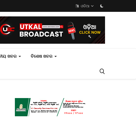
ଓଡିଆ
ତୀୟ ଖବର
ବିଶେଷ ଖବର