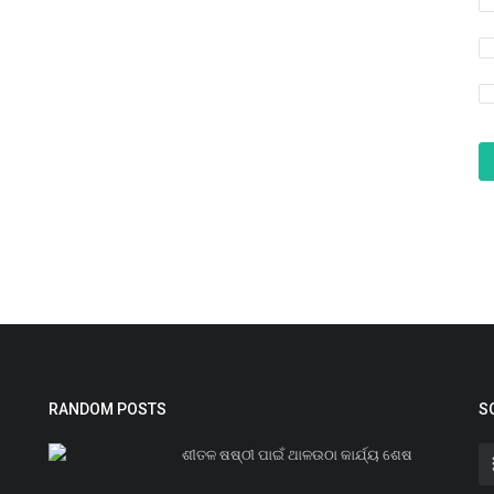
RANDOM POSTS
S
ଶୀତଳ ଷଷ୍ଠୀ ପାଇଁ ଥାଳଉଠା କାର୍ଯ୍ୟ ଶେଷ