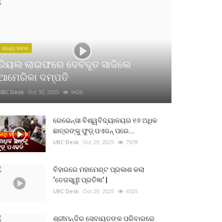
ରାଜ୍ୟ ଖବର
ରିୟଲ ଲାଇଫରେ ଦେବଦୂତ ସାଜିଲେ
ଆମେରିକା ଦମ୍ପତି
UBC Desk
Oct 30, 2025
9426
ରେଭେନ୍ସା ବିଶ୍ୱବିଦ୍ୟାଳୟର ୧୬ ଅଧିକ
ଛାତ୍ରଙ୍କୁ ଫୁଡ଼୍ ପଏଜନ୍ ପରେ...
UBC Desk
Oct 29, 2025
7978
ବିହାରରେ ମହାମେଣ୍ଟ ପ୍ରକାଶ କଲା
‘ତେଜସ୍ୱୀ ପ୍ରତିଜ୍ଞା’ |
UBC Desk
Oct 29, 2025
4325
ଶ୍ରୀମନ୍ଦିର ସେବାୟତଙ୍କ ପରିବାରରେ