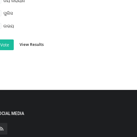
ଜୟ ନାରାୟଣ
ପୁଲିସ
ଉଭୟ
View Results
Vote
OCIAL MEDIA