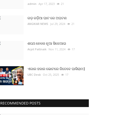
admin
Apr 17, 2023
21
ଗଡ଼ ଗଡ଼ିଆ ଘାଟ ରେ ଅଘଟଣ
ANGIKAR NEWS
Jul 29, 2024
21
ଶପଥ ନେଲେ ନୂଆ ସିଜେଆଇ
Arpit Pattnaik
Nov 11, 2024
17
ଏଗାର ହଜାର ଭୋଟରେ ଜିତେବେ ଘାସିରାମ |
UBC Desk
Oct 25, 2025
17
RECOMMENDED POSTS