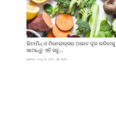
ଭିଟାମିନ୍‌ ଓ ମିନେରାଲ୍ସର ଅଭାବ ଦୂର କରିବାକୁ
ଖାଆନ୍ତୁ ଏହି ସବୁ...
admin
Aug 25, 2023
5608