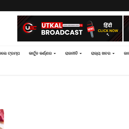
 କଲେ ଟ୍ରମ୍ପ
କାର୍ଟୁନ କର୍ଣ୍ଣର
ରାଜନୀତି
ରାଜ୍ୟ ଖବର
ଜା