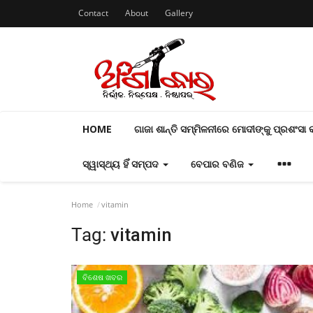
Contact
About
Gallery
HOME
ଗାଜା ଶାନ୍ତି ସମ୍ମିଳନୀରେ ମୋଦୀଙ୍କୁ ପ୍ରଶଂସା
ସ୍ୱାସ୍ଥ୍ୟ ହିଁ ସମ୍ପଦ
ବେପାର ବଣିଜ
Home
vitamin
Tag:
vitamin
ବିଶେଷ ଖବର